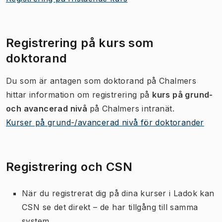
Registrering på kurs som
doktorand
Du som är antagen som doktorand på Chalmers
hittar information om registrering på
kurs på grund-
och avancerad nivå
på Chalmers intranät.
Kurser på grund-/avancerad nivå för doktorander
Registrering och CSN
När du registrerat dig på dina kurser i Ladok kan
CSN se det direkt – de har tillgång till samma
system.