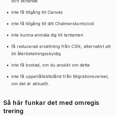
och liknande
inte få tillgång till Canvas
inte få tillgång till ditt Chalmerskonto/cid
inte kunna anmäla dig till tentamen
få reducerad ersättning från CSN, alternativt att
bli återbetalningsskyldig
inte få bostad, om du ansökt om detta
inte få uppehållstillstånd från Migrationsverket,
om det är aktuellt.
Så här funkar det med omregis​​
trering