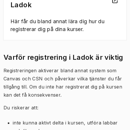
Ladok
Här får du bland annat lära dig hur du
registrerar dig på dina kurser.
Varför registrering i Ladok är viktig
Registreringen aktiverar bland annat system som
Canvas och CSN och påverkar vilka tjänster du får
tillgång till. Om du inte har registrerat dig på kursen
kan det få konsekvenser.
Du riskerar att:
inte kunna aktivt delta i kursen, utföra labbar