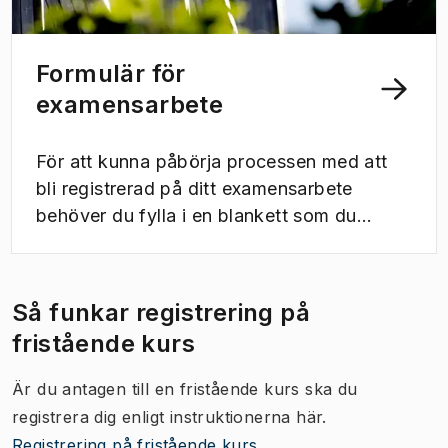
Formulär för
examensarbete
För att kunna påbörja processen med att
bli registrerad på ditt examensarbete
behöver du fylla i en blankett som du
hämtar här.
Så funkar registrering på
fristående kurs
Är du antagen till en fristående kurs ska du
registrera dig enligt instruktionerna här.
Registrering på fristående kurs