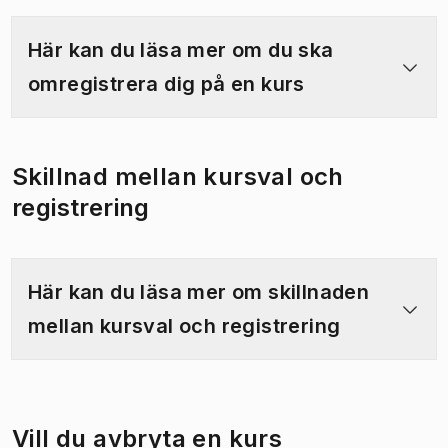
Här kan du läsa mer om du ska
omregistrera dig på en kurs
Skillnad mellan kursval och
registrering
Här kan du läsa mer om skillnaden
mellan kursval och registrering
Vill du avbryta en kurs