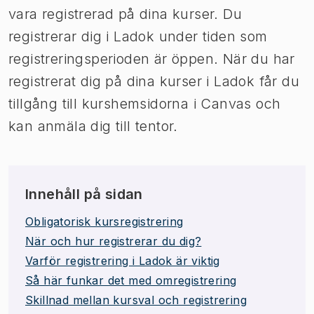
vara registrerad på dina kurser. Du
registrerar dig i Ladok under tiden som
registreringsperioden är öppen. När du har
registrerat dig på dina kurser i Ladok får du
tillgång till kurshemsidorna i Canvas och
kan anmäla dig till tentor.
Innehåll på sidan
Obligatorisk kursregistrering
När och hur registrerar du dig?
Varför registrering i Ladok är viktig
Så här funkar det med omregis​​trering
Skillnad mellan kursval och registrering