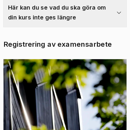
Här kan du se vad du ska göra om
din kurs inte ges längre
Registrering av examensarbete