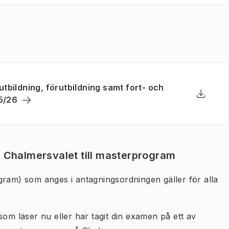
tbildning, förutbildning samt fort- och
(
Öppnas i ny flik
)
25/26
Ladda n
(
Öppnas 
 Chalmersvalet till masterprogram
gram) som anges i antagningsordningen gäller för alla
som läser nu eller har tagit din examen på ett av