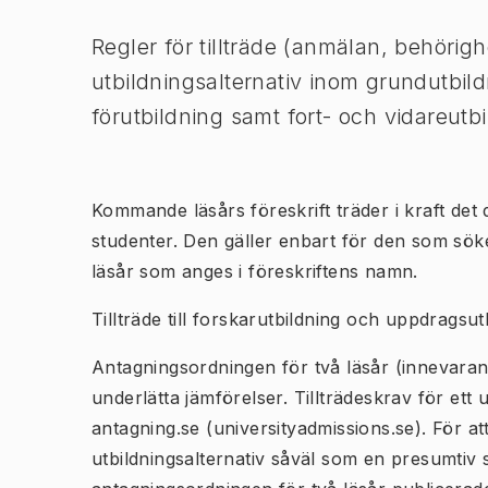
Regler för tillträde (anmälan, behörigh
utbildningsalternativ inom grundutbil
förutbildning samt fort- och vidareut
Kommande läsårs föreskrift träder i kraft det
studenter. Den gäller enbart för den som söker
läsår som anges i föreskriftens namn.
Tillträde till forskarutbildning och uppdragsut
Antagningsordningen för två läsår (innevara
underlätta jämförelser. Tillträdeskrav för ett 
antagning.se (universityadmissions.se). För at
utbildningsalternativ såväl som en presumtiv stu