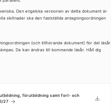
parallellt.
svenska. Den engelska versionen av detta dokument är
lla skillnader ska den fastställda antagningsordningen
agningsordningen (och tillhörande dokument) för det läsår
llämpas. De kan ändras till kommande läsår. Håll dig
tbildning, förutbildning samt fort- och
(
Öppnas i ny flik
)
26/27
Ladda n
(
Öppnas 