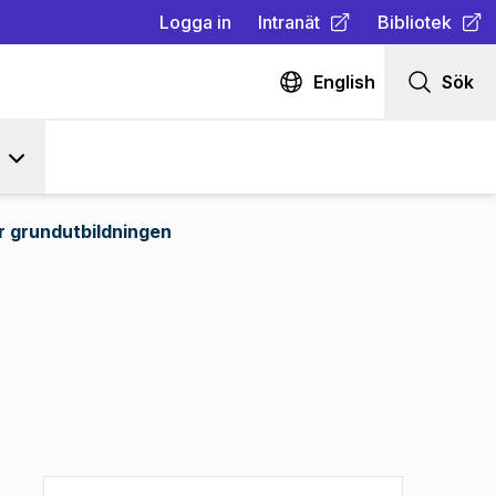
Logga in
Intranät
Bibliotek
(
Öppnas i ny flik
(
Öppnas i ny fl
)
English
Sök
r grundutbildningen