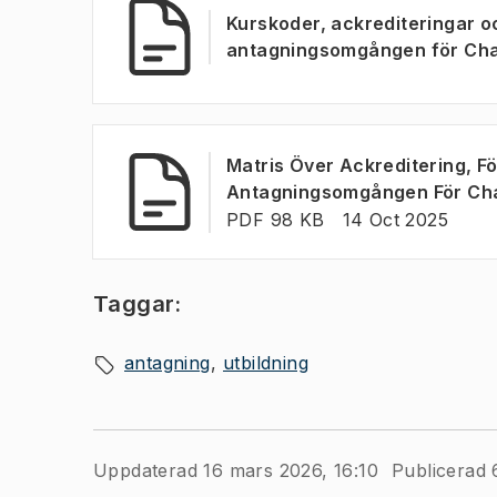
Kurskoder, ackrediteringar och
antagningsomgången för Chalm
Matris Över Ackreditering, För
Antagningsomgången För Chal
FILTYP:
:
Senast ändrad
:
PDF 98 KB
14 Oct 2025
Taggar:
antagning
utbildning
Uppdaterad 16 mars 2026, 16:10
Publicerad 