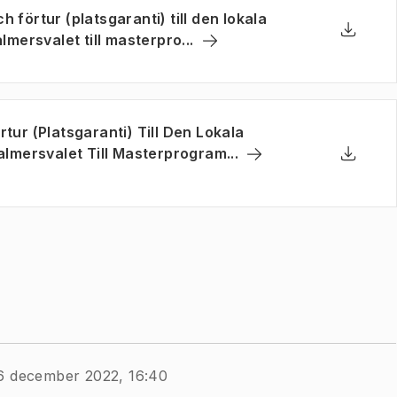
 förtur (platsgaranti) till den lokala
(
Öppnas i ny flik
)
ersvalet till masterpro...
Ladda n
(
Öppnas 
tur (Platsgaranti) Till Den Lokala
(
Öppnas i ny flik
)
mersvalet Till Masterprogram...
Ladda n
(
Öppnas 
6 december 2022, 16:40