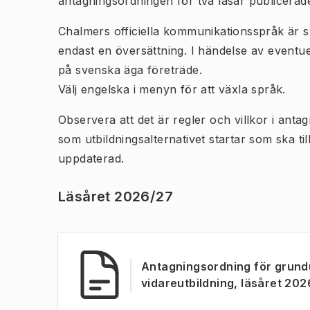
antagningsordningen för två läsår publicerade 
Chalmers officiella kommunikationsspråk är 
endast en översättning. I händelse av eventue
på svenska äga företräde.
Välj engelska i menyn för att växla språk.
Observera att det är regler och villkor i ant
som utbildningsalternativet startar som ska ti
uppdaterad.
Läsåret 2026/27
Antagningsordning för grundu
vidareutbildning, läsåret 20