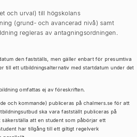
et och urval) till högskolans
dning (grund- och avancerad nivå) samt
bildning regleras av antagningsordningen.
 datum den fastställs, men gäller enbart för presumtiva
 till ett utbildningsalternativ med startdatum under det
bildning omfattas ej av föreskriften.
nde och kommande) publiceras på chalmers.se för att
utbildningsutbud ska vara fastställt publiceras på
t säkerställa att en student som påbörjar ett
dent har tillgång till ett giltigt regelverk