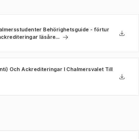
almersstudenter Behörighetsguide - förtur
(
Öppnas i ny flik
)
ckrediteringar läsåre...
Ladda n
(
Öppnas 
nti) Och Ackrediteringar I Chalmersvalet Till
ny flik
)
Ladda n
(
Öppnas 