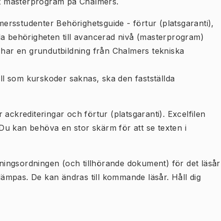
t masterprogram på Chalmers.
ersstudenter Behörighetsguide - förtur (platsgaranti),
da behörigheten till avancerad nivå (masterprogram)
m har en grundutbildning från Chalmers tekniska
all som kurskoder saknas, ska den fastställda
 ackrediteringar och förtur (platsgaranti). Excelfilen
. Du kan behöva en stor skärm för att se texten i
agningsordningen (och tillhörande dokument) för det läsår
llämpas. De kan ändras till kommande läsår. Håll dig