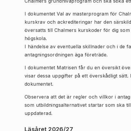
Chalmers grundnivåprogram och ska söka et
I dokumentet
V
al av masterprogram för Chalm
kurskrav och ackrediteringar
har den särskil
översatts till Chalmers kurskoder för dig so
högskola.
I händelse av eventuella skillnader och i de f
antagningsordningen äga företräde.
I dokumentet
Matrisen
får du en översikt över
visar dessa uppgifter på ett överskådligt sätt
dokumentet.
Observera att det är regler och villkor i ant
som utbildningsalternativet startar som ska ti
uppdaterad.
Läsåret 2026/27