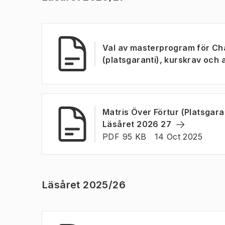
Val av masterprogram för Ch
(platsgaranti), kurskrav och a
Matris Över Förtur (Platsgara
(
Öppnas i 
Läsåret 2026 27
FILTYP:
:
Senast ändrad
:
PDF 95 KB
14 Oct 2025
Läsåret 2025/26