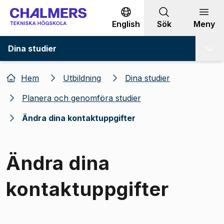
Gå till innehållet
English
Sök
Meny
Dina studier
Hem
Utbildning
Dina studier
Planera och genomföra studier
Ändra dina kontaktuppgifter
Ändra dina
kontaktuppgifter
Bild 1 av 1