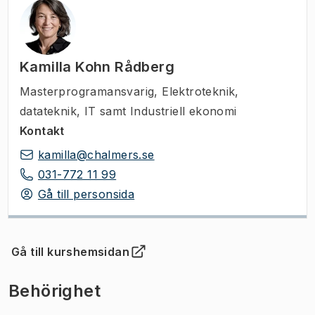
Kamilla Kohn Rådberg
Masterprogramansvarig
,
Elektroteknik,
datateknik, IT samt Industriell ekonomi
Kontakt
kamilla@chalmers.se
031-772 11 99
Gå till personsida
Gå till kurshemsidan
(
Öppnas i ny flik
)
Behörighet