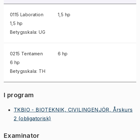
0115 Laboration
1,5 hp
1,5 hp
Betygsskala: UG
0215 Tentamen
6 hp
6 hp
Betygsskala: TH
I program
TKBIO - BIOTEKNIK, CIVILINGENJÖR, Årskurs
2
(obligatorisk)
Examinator