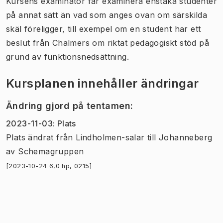
Kursens examinator får examinera enstaka studenter
på annat sätt än vad som anges ovan om särskilda
skäl föreligger, till exempel om en student har ett
beslut från Chalmers om riktat pedagogiskt stöd på
grund av funktionsnedsättning.
Kursplanen innehåller ändringar
Ändring gjord på tentamen
:
2023-11-03
:
Plats
Plats
ändrat
från
Lindholmen-salar
till
Johanneberg
av
Schemagruppen
[2023-10-24 6,0 hp, 0215]