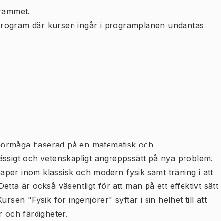
rammet.
program där kursen ingår i programplanen undantas
sk förmåga baserad på en matematisk och
ässigt och vetenskapligt angreppssätt på nya problem.
per inom klassisk och modern fysik samt träning i att
tta är också väsentligt för att man på ett effektivt sätt
rsen "Fysik för ingenjörer" syftar i sin helhet till att
och färdigheter.