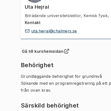
Uta Hejral
Biträdande universitetslektor
,
Kemisk fysik,
Kontakt
uta.hejral@chalmers.se
Gå till kurshemsidan
(
Öppnas i ny flik
)
Behörighet
Grundläggande behörighet för grundnivå
Sökande med en programregistrering på ett 
från ovan krav.
Särskild behörighet