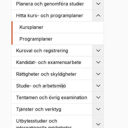
Planera och genomföra studier
Utvidga
Hitta kurs- och programplaner
Kollapsa
Kursplaner
Programplaner
Kursval och registrering
Utvidga
Kandidat- och examensarbete
Utvidga
Rättigheter och skyldigheter
Utvidga
Studie- och arbetsmiljö
Utvidga
Tentamen och övrig examination
Utvidga
Tjänster och verktyg
Utvidga
Utbytesstudier och
Utvidga
internationella möjligheter