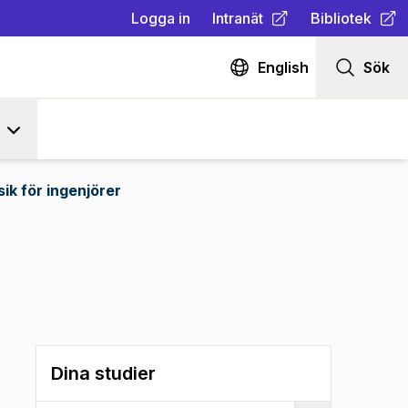
Logga in
Intranät
Bibliotek
(
Öppnas i ny flik
(
Öppnas i ny fl
)
English
Sök
sik för ingenjörer
Dina studier