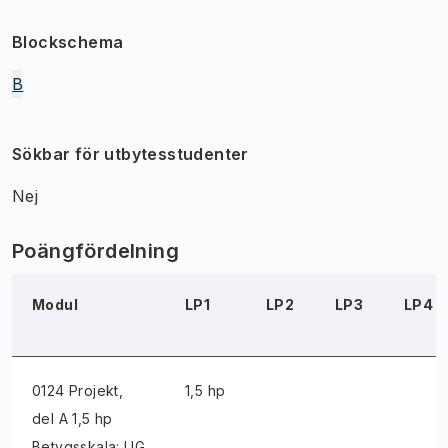
Blockschema
B
Sökbar för utbytesstudenter
Nej
Poängfördelning
Modul
LP1
LP2
LP3
LP4
0124 Projekt
,
1,5 hp
del A 1,5 hp
Betygsskala: UG