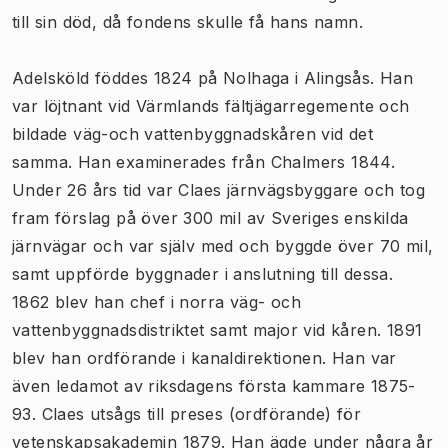
till sin död, då fondens skulle få hans namn.
Adelsköld föddes 1824 på Nolhaga i Alingsås. Han
var löjtnant vid Värmlands fältjägarregemente och
bildade väg-och vattenbyggnadskåren vid det
samma. Han examinerades från Chalmers 1844.
Under 26 års tid var Claes järnvägsbyggare och tog
fram förslag på över 300 mil av Sveriges enskilda
järnvägar och var själv med och byggde över 70 mil,
samt uppförde byggnader i anslutning till dessa.
1862 blev han chef i norra väg- och
vattenbyggnadsdistriktet samt major vid kåren. 1891
blev han ordförande i kanaldirektionen. Han var
även ledamot av riksdagens första kammare 1875-
93. Claes utsågs till preses (ordförande) för
vetenskapsakademin 1879. Han ägde under några år