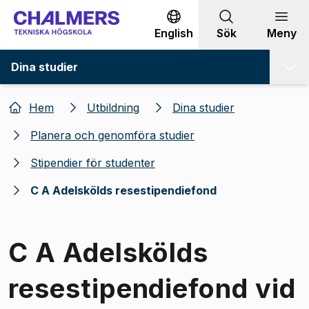
Gå till innehållet
English
Sök
Meny
Dina studier
Hem
Utbildning
Dina studier
Planera och genomföra studier
Stipendier för studenter
C A Adelskölds resestipendiefond
C A Adelskölds
resestipendiefond vid