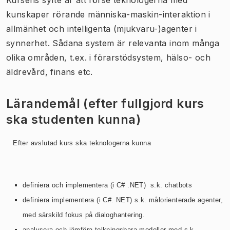
kunskaper rörande människa-maskin-interaktion i
allmänhet och intelligenta (mjukvaru-)agenter i
synnerhet. Sådana system är relevanta inom många
olika områden, t.ex. i förarstödsystem, hälso- och
äldrevård, finans etc.
Lärandemål (efter fullgjord kurs
ska studenten kunna)
Efter avslutad kurs ska teknologerna kunna
definiera och implementera (i C# .NET) s.k. chatbots
definiera implementera (i C#. NET) s.k. målorienterade agenter,
med särskild fokus på dialoghantering.
analysera och jämföra tolkningsbara modeller med s.k.