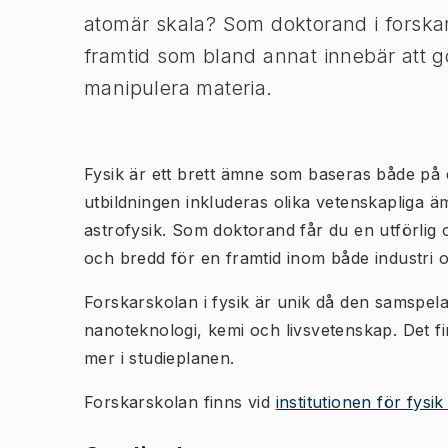
atomär skala? Som doktorand i forskars
framtid som bland annat innebär att g
manipulera materia.
Fysik är ett brett ämne som baseras både på e
utbildningen inkluderas olika vetenskapliga äm
astrofysik. Som doktorand får du en utförlig 
och bredd för en framtid inom både industri
Forskarskolan i fysik är unik då den samspe
nanoteknologi, kemi och livsvetenskap. Det fin
mer i studieplanen.
Forskarskolan finns vid
institutionen för fysi