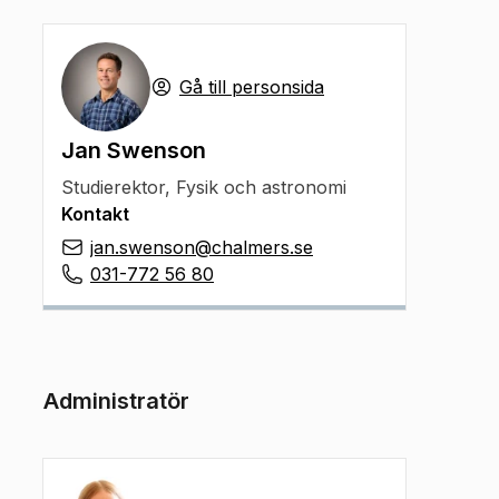
Gå till personsida
Jan Swenson
Studierektor
,
Fysik och astronomi
Kontakt
jan.swenson@chalmers.se
031-772 56 80
Administratör