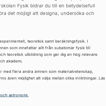
kolan Fysik bidrar du till en betydelsefull
öra det möjligt att designa, undersöka och
xperimentell, teoretisk samt beräkningsfysik. I
nen som innefattar allt från subatomär fysik till
och teoretisk utbildning som ger dig en hög relevans
 och akademi.
lar med flera andra ämnen som materialvetenskap,
ns även möjlighet att välja mellan olika inriktningar. Läs
k och astronomi.