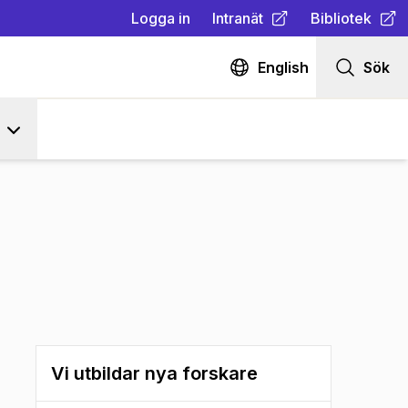
Logga in
Intranät
Bibliotek
(
Öppnas i ny flik
(
Öppnas i ny fl
)
English
Sök
Vi utbildar nya forskare