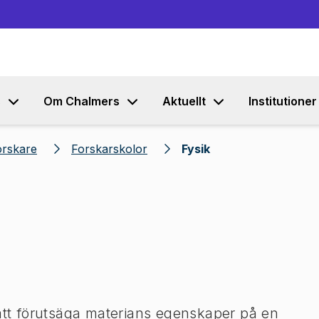
Gå till innehållet
s
Om Chalmers
Aktuellt
Institutioner
orskare
Forskarskolor
Fysik
 att förutsäga materians egenskaper på en