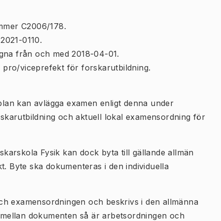
nummer C2006/178.
F2021-0110.
agna från och med 2018-04-01.
s pro/viceprefekt för forskarutbildning.
ieplan kan avlägga examen enligt denna under
orskarutbildning och aktuell lokal examensordning för
rskarskola Fysik kan dock byta till gällande allmän
t. Byte ska dokumenteras i den individuella
och examensordningen och beskrivs i den allmänna
kt mellan dokumenten så är arbetsordningen och