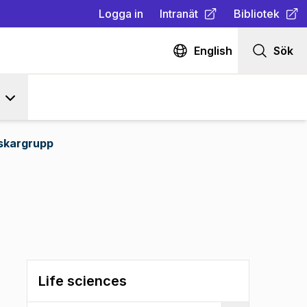
Logga in
Intranät
Bibliotek
(
Öppnas i ny flik
(
Öppnas i ny fl
)
English
Sök
skargrupp
Life sciences