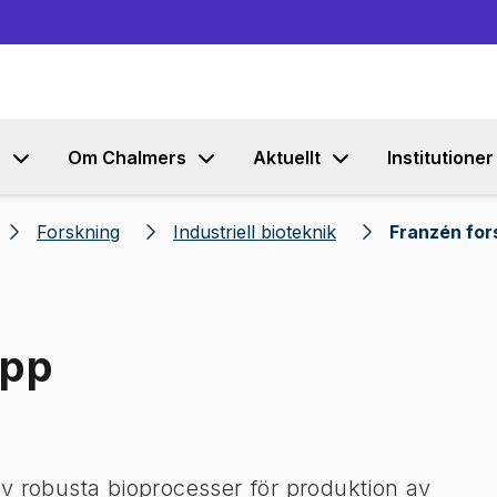
Gå till innehållet
s
Om Chalmers
Aktuellt
Institutioner
Forskning
Industriell bioteknik
Franzén for
upp
v robusta bioprocesser för produktion av