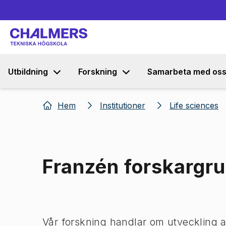
Utbildning
Forskning
Samarbeta med os
Hem
Institutioner
Life sciences
Franzén forskargr
Bild 1 av 1
Vår forskning handlar om utveckling a