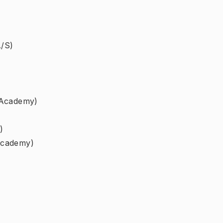
A/S)
 Academy)
)
Academy)