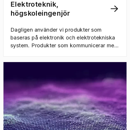
Elektroteknik,
högskoleingenjör
Dagligen använder vi produkter som
baseras på elektronik och elektrotekniska
system. Produkter som kommunicerar med
varandra, trådlösa nätverk, elbilar,
självkörande fordon, energilagring i form
av batterier samt miljövänliga energisystem
som vindkraft och solkraft är bara några
exempel på områden där elektroingenjörer
har en viktig roll. Den här utbildningen är
för dig som vill se till att allt detta fungerar
och samtidigt vara en del av utvecklingen.