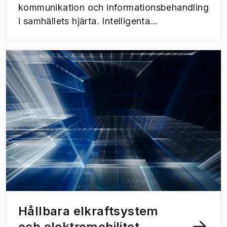
kommunikation och informationsbehandling
i samhällets hjärta. Intelligenta
transportsystem, smarta städer,
trafiksäkerhet, hälsovård och molntjänster
– alla dessa tekniker och mer förlitar sig på
vår förmåga att exakt och tillförlitligt dela,
lagra, bearbeta och leverera enorma
mängder data. Detta masterprogram
kommer att utbilda dig i att designa, bygga
och ombilda systemen i en
sammankopplad framtid, förbereda för en
karriär inom ett område som ständigt och
snabbt utvecklas.
Hållbara elkraftsystem
och elektromobilitet,