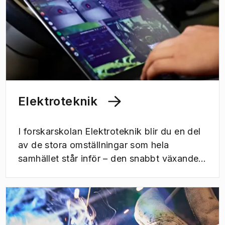
Elektroteknik
I forskarskolan Elektroteknik blir du en del
av de stora omställningar som hela
samhället står inför – den snabbt växande
automatiseringen, digitaliseringen och
elektrifieringen. För att vi ska klara av
dessa utmaningar är det viktigt att ständigt
uppdatera och utveckla kunskaper inom