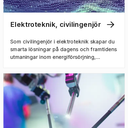
Elektroteknik, civilingenjör
Som civilingenjör i elektroteknik skapar du
smarta lösningar på dagens och framtidens
utmaningar inom energiförsörjning,
miljövänliga och säkra fordon, smarta
städer, datakommunikation och mycket
mer. Du är dessutom med och driver
utvecklingen mot ett hållbart samhälle och
arbetar för att underlätta vardagen för
människor världen över.