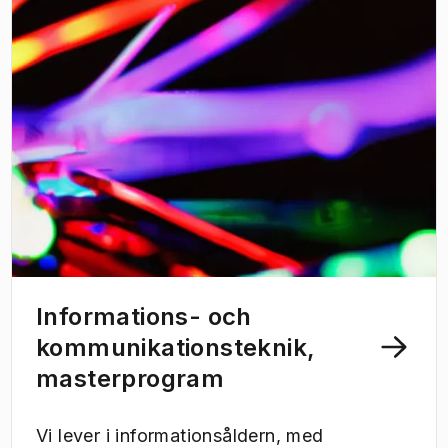
klyftan mellan konstruktion- och
problemlösning inom traditionell
ingenjörsvetenskap, biologi och
medicinska vetenskaper. I kombination
med framstegen och utvecklingen inom IT-
området öppnar sig en ny värld av
möjligheter när det gäller att leverera och
optimera hälso- och sjukvård.
Informations- och
kommunikationsteknik,
masterprogram
Vi lever i informationsåldern, med