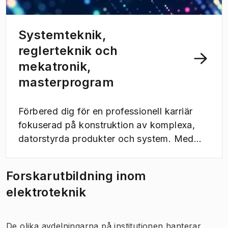
med hållbarhet som nyckelfokus, inklusive
vind- och solkraft eller smarta elnät.
Systemteknik,
reglerteknik och
mekatronik,
masterprogram
Förbered dig för en professionell karriär
fokuserad på konstruktion av komplexa,
datorstyrda produkter och system. Med
sådana system som redan är mycket
efterfrågade i ett stort antal möjliga
Forskarutbildning inom
tillämpningar är behovet av högutbildade
elektroteknik
ingenjörer stort. Detta program ger dig en
bred systemteknisk bas, anpassad för
design och förståelse av komplexa,
De olika avdelningarna på institutionen hanterar