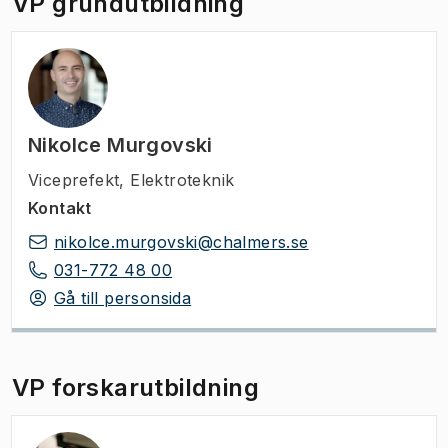
VP grundutbildning
akademin som industrin.
Nikolce Murgovski
Viceprefekt
,
Elektroteknik
Kontakt
nikolce.murgovski@chalmers.se
031-772 48 00
Gå till personsida
VP forskarutbildning