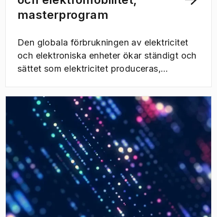
masterprogram
Den globala förbrukningen av elektricitet
och elektroniska enheter ökar ständigt och
sättet som elektricitet produceras,
överförs, distribueras och konsumeras
genomgår en fundamental förändring.
Tillväxten inom elfordon och produktion av
förnybar energi under de kommande
decennierna kommer bara att främja denna
utveckling. I detta masterprogram får du
djup teknisk kompetens och ett hållbart
tänkesätt, vilket förbereder dig för en
dynamisk och givande karriär inom
elkraftverksindustrin. Du kommer att lära
dig att designa framtidens elkraftsystem