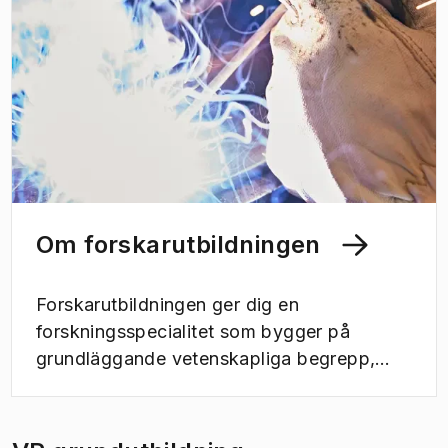
området.
Om forskarutbildningen
Forskarutbildningen ger dig en
forskningsspecialitet som bygger på
grundläggande vetenskapliga begrepp,
principer och metoder. Som doktorand på
Chalmers utvecklar du färdigheter som kan
leda till framtida möjligheter i såväl