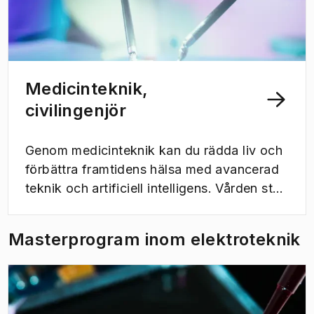
Medicinteknik,
civilingenjör
Genom medicinteknik kan du rädda liv och
förbättra framtidens hälsa med avancerad
teknik och artificiell intelligens. Vården står
inför stora utmaningar med en åldrande
befolkning och din innovationskraft
Masterprogram inom elektroteknik
kommer att bidra till lösningarna i en
globalt växande framtidsindustri.
Utbildningen är unik genom ett tätt
samarbete med Sahlgrenska akademin och