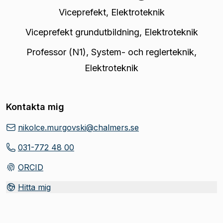
Viceprefekt
,
Elektroteknik
Viceprefekt grundutbildning
,
Elektroteknik
Professor (N1)
,
System- och reglerteknik,
Elektroteknik
Kontakta mig
nikolce.murgovski@chalmers.se
031-772 48 00
ORCID
(
Öppnas i ny flik
)
Hitta mig