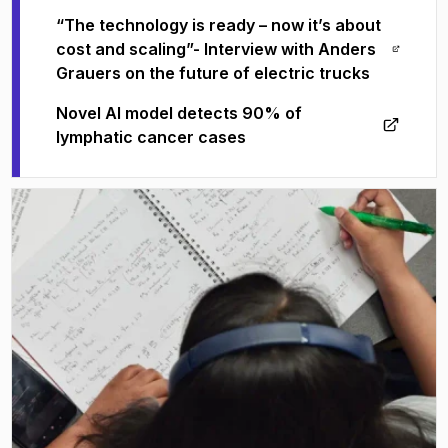
“The technology is ready – now it’s about
cost and scaling”- Interview with Anders
(
Öppnas i ny flik
)
Grauers on the future of electric trucks
Novel AI model detects 90% of
(
Öppnas i ny flik
)
lymphatic cancer cases
(
Öppnas i ny flik
)