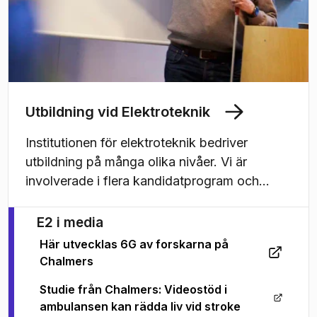
Utbildning vid Elektroteknik
Institutionen för elektroteknik bedriver
utbildning på många olika nivåer. Vi är
involverade i flera kandidatprogram och
ansvariga för masterprogrammen Biomedical
Engineering, Communication Engineering,
E2 i media
Electric Power Engineering och Systems,
Här utvecklas 6G av forskarna på
Control and Mechatronics. Du kan även läsa
(
Öppnas i ny flik
)
Chalmers
forskarutbildningen med ett brett utbud av
Studie från Chalmers: Videostöd i
kurser.
(
Öppnas i ny flik
)
ambulansen kan rädda liv vid stroke