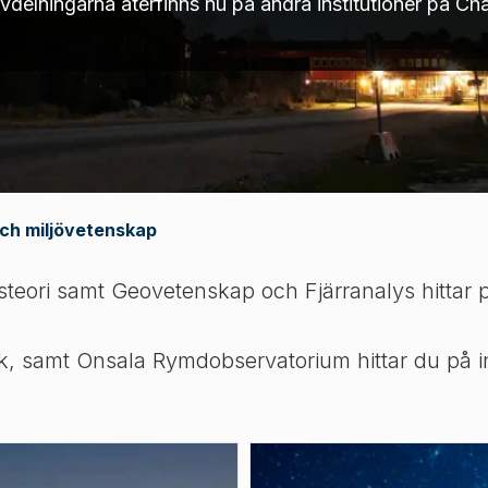
avdelningarna återfinns nu på andra institutioner på Ch
ch miljövetenskap
teori samt Geovetenskap och Fjärranalys hittar på
, samt Onsala Rymdobservatorium hittar du på ins