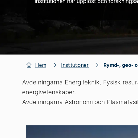
Institutionen har upplöst och forsknings
Hem
Institutioner
Rymd-, geo- o
Avdelningarna Energiteknik, Fysisk resurs
energivetenskaper.
Avdelningarna Astronomi och Plasmafysik