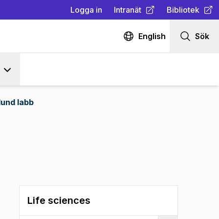
Logga in
Intranät
Bibliotek
(
Öppnas i ny flik
(
Öppnas i ny fl
)
English
Sök
und labb
Life sciences