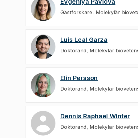
Evgeniya Pavlova
Gästforskare
,
Molekylär biovet
Luis Leal Garza
Doktorand
,
Molekylär bioveten
Elin Persson
Doktorand
,
Molekylär bioveten
Dennis Raphael Winter
Doktorand
,
Molekylär bioveten