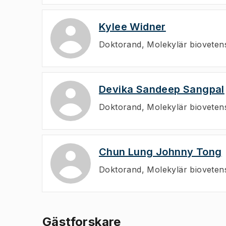
Kylee Widner
Doktorand
,
Molekylär bioveten
Devika Sandeep Sangpal
Doktorand
,
Molekylär bioveten
Chun Lung Johnny Tong
Doktorand
,
Molekylär bioveten
Gästforskare