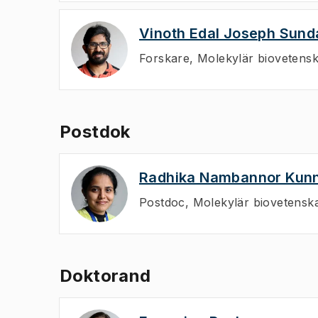
Vinoth Edal Joseph Sund
Forskare
,
Molekylär biovetensk
Postdok
Radhika Nambannor Kun
Postdoc
,
Molekylär biovetenska
Doktorand