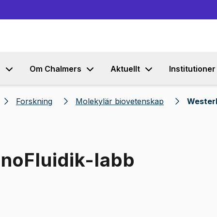
Gå till innehållet
s
Om Chalmers
Aktuellt
Institutioner
Forskning
Molekylär biovetenskap
Westerl
noFluidik-labb