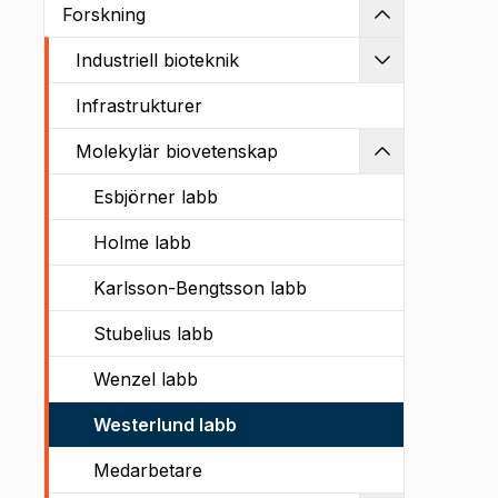
Forskning
Kollapsa
Industriell bioteknik
Utvidga
Infrastrukturer
Molekylär biovetenskap
Kollapsa
Esbjörner labb
Holme labb
Karlsson-Bengtsson labb
Stubelius labb
Wenzel labb
Westerlund labb
Medarbetare