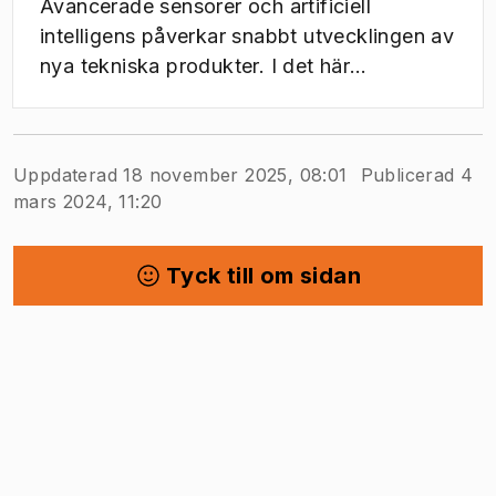
Avancerade sensorer och artificiell
intelligens påverkar snabbt utvecklingen av
nya tekniska produkter. I det här
programmet får du verktygen för att kunna
leda framtidens teknik i en smartare,
billigare och mer miljövänlig riktning.
Uppdaterad 18 november 2025, 08:01
Publicerad 4
mars 2024, 11:20
Tyck till om sidan