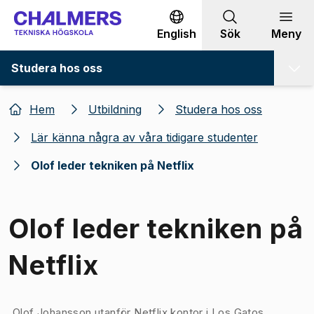
Gå till innehållet
English
Sök
Meny
Studera hos oss
Hem
Utbildning
Studera hos oss
Lär känna några av våra tidigare studenter
Olof leder tekniken på Netflix
Olof leder tekniken på
Netflix
Bild 1 av 1
Olof Johansson utanför Netflix kontor i Los Gatos.