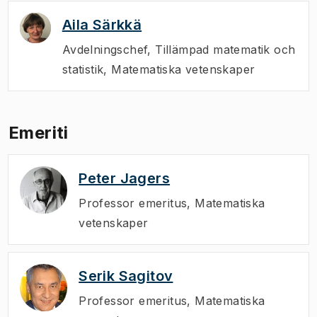
Aila Särkkä
Avdelningschef
,
Tillämpad matematik och
statistik, Matematiska vetenskaper
Emeriti
Peter Jagers
Professor emeritus
,
Matematiska
vetenskaper
Serik Sagitov
Professor emeritus
,
Matematiska