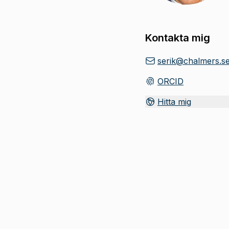
Kontakta mig
serik@chalmers.s
ORCID
(
Öppnas i ny flik
)
Hitta mig