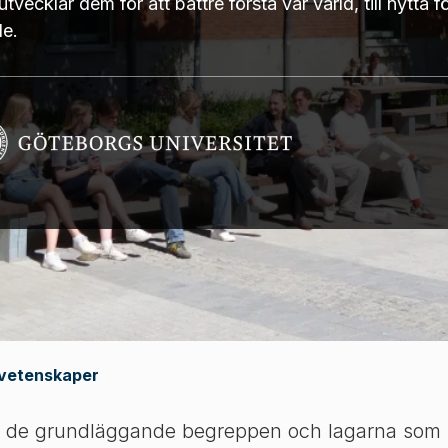
vecklar dem för att bättre förstå vår värld, till nytta f
le.
vetenskaper
r de grundläggande begreppen och lagarna som