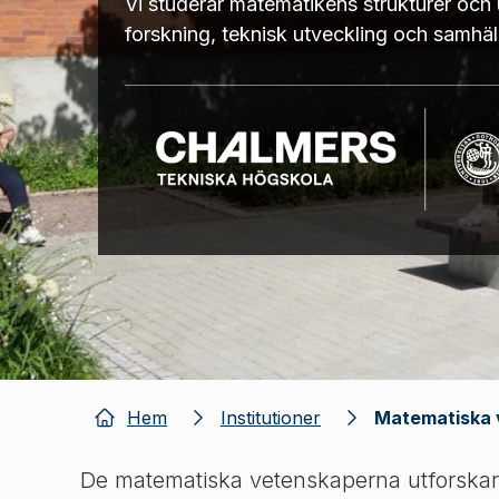
Vi studerar matematikens strukturer och ut
forskning, teknisk utveckling och samhäl
Hem
Institutioner
Matematiska 
De matematiska vetenskaperna utforska