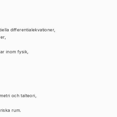
ella differentialekvationer,
er,
,
ar inom fysik,
etri och talteori,
riska rum.