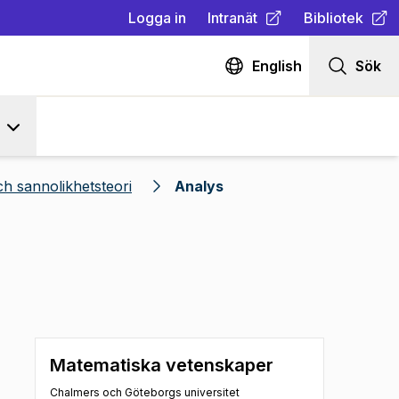
Logga in
Intranät
Bibliotek
(
Öppnas i ny flik
(
Öppnas i ny fl
)
English
Sök
h sannolikhetsteori
Analys
Matematiska vetenskaper
Chalmers och Göteborgs universitet