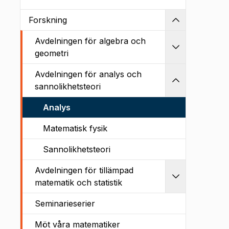
Forskning
Kollapsa
Avdelningen för algebra och
Utvidga
geometri
Avdelningen för analys och
Kollapsa
sannolikhetsteori
Analys
Matematisk fysik
Sannolikhetsteori
Avdelningen för tillämpad
Utvidga
matematik och statistik
Seminarieserier
Möt våra matematiker