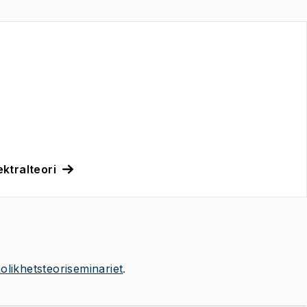
ektralteori
likhetsteoriseminariet
.