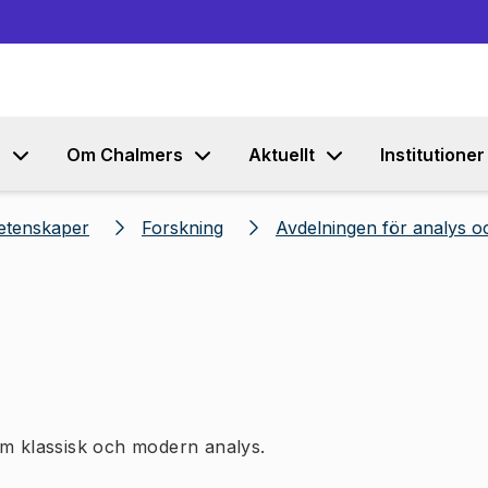
Gå till innehållet
s
Om Chalmers
Aktuellt
Institutioner
etenskaper
Forskning
Avdelningen för analys oc
om klassisk och modern analys.