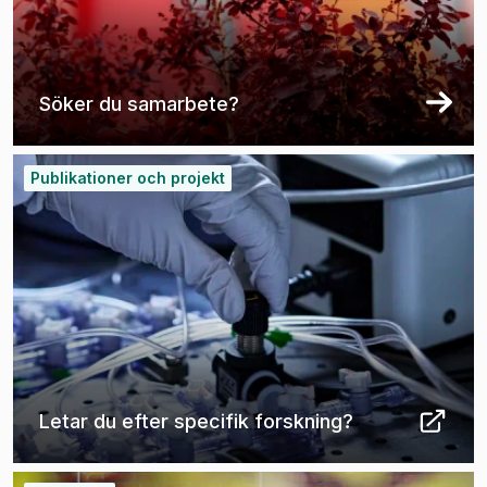
Söker du samarbete?
(
Öppnas i ny flik
)
Publikationer och projekt
Letar du efter specifik forskning?