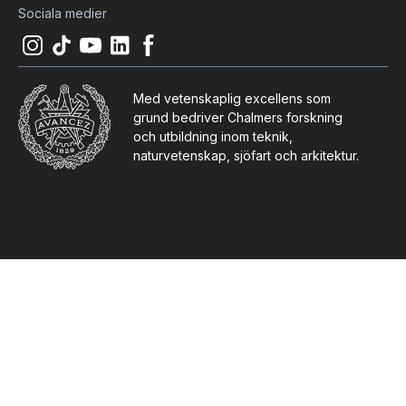
Sociala medier
Instagram
(
Öppnas i ny flik
Tiktok
(
Öppnas i ny flik
Youtube
(
Öppnas i ny flik
LinkedIn
(
Öppnas i ny flik
)
Facebook
(
Öppnas i ny flik
)
)
)
)
Med vetenskaplig excellens som
grund bedriver Chalmers forskning
och utbildning inom teknik,
naturvetenskap, sjöfart och arkitektur.