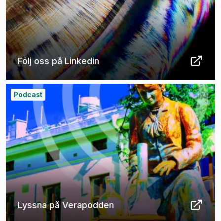
Följ oss på Linkedin
(
Öppnas i ny flik
)
Podcast
Lyssna på Verapodden