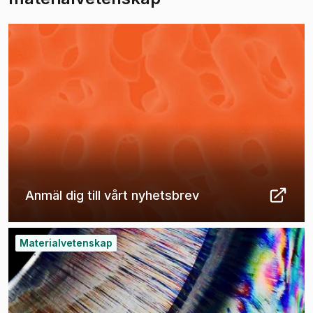
(
Öppnas i ny flik
)
Anmäl dig till vårt nyhetsbrev
(
Öppnas i ny flik
)
Materialvetenskap