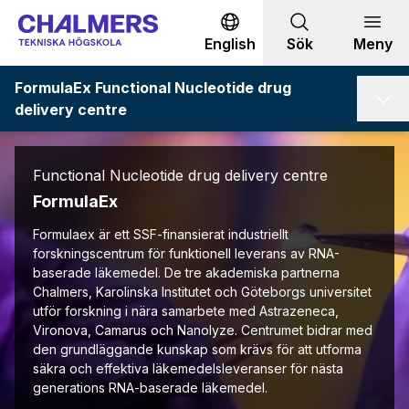
Gå till innehållet
English
Sök
Meny
FormulaEx Functional Nucleotide drug
delivery centre
Functional Nucleotide drug delivery centre
FormulaEx
Formulaex är ett SSF-finansierat industriellt
forskningscentrum för funktionell leverans av RNA-
baserade läkemedel. De tre akademiska partnerna
Chalmers, Karolinska Institutet och Göteborgs universitet
utför forskning i nära samarbete med Astrazeneca,
Vironova, Camarus och Nanolyze. Centrumet bidrar med
den grundläggande kunskap som krävs för att utforma
säkra och effektiva läkemedelsleveranser för nästa
generations RNA-baserade läkemedel.