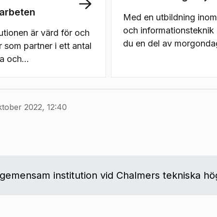
arbeten
Med en utbildning inom
och informationsteknik b
tutionen är värd för och
du en del av morgond
r som partner i ett antal
samhälle och får möjlig
ra och
att vara med och forma
rkansforum, till
teknik som omger oss.
el inom forskning i
ciell intelligens,
ktober 2022, 12:40
ramvaruteknik och
rsäkerhet.
 gemensam institution vid Chalmers tekniska hö