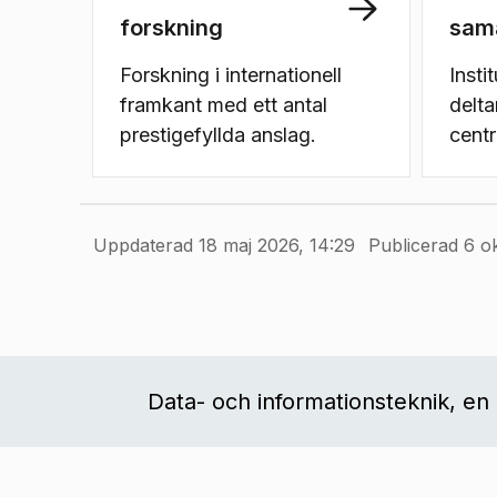
forskning
sam
Forskning i internationell
Insti
framkant med ett antal
delta
prestigefyllda anslag.
cent
samve
exemp
artifi
Uppdaterad 18 maj 2026, 14:29
Publicerad 6 o
prog
cybe
Data- och informationsteknik, en