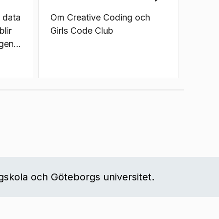
 data
Om Creative Coding och
lir
Girls Code Club
agens
het
 den
gskola och Göteborgs universitet.