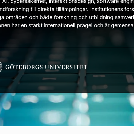
m AI, cybersäkerhet, interaktionsdesign, software engin
forskning till direkta tillämpningar. Institutionens for
nga områden och både forskning och utbildning samverk
onen har en starkt internationell prägel och är gemens