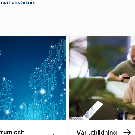
rmationsteknik
trum och
Vår utbildning