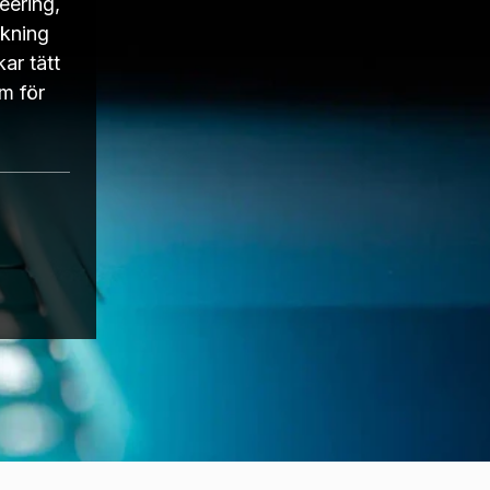
eering,
skning
ar tätt
am för