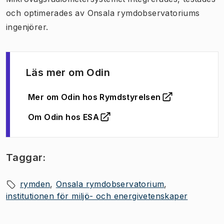
och optimerades av Onsala rymdobservatoriums
ingenjörer.
Läs mer om Odin
Mer om Odin hos Rymdstyrelsen
(
Öppnas i ny flik
)
Om Odin hos ESA
(
Öppnas i ny flik
)
Taggar:
rymden
Onsala rymdobservatorium
institutionen för miljö- och energivetenskaper