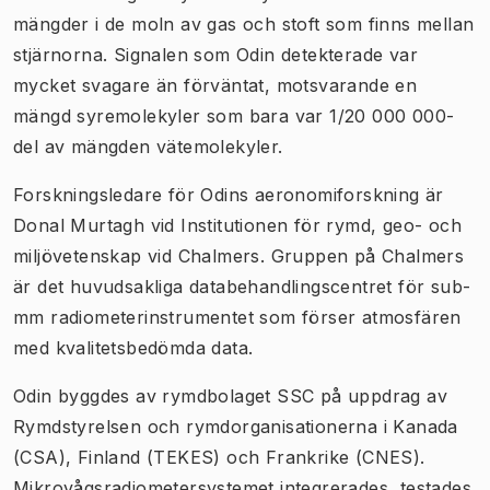
mängder i de moln av gas och stoft som finns mellan
stjärnorna. Signalen som Odin detekterade var
mycket svagare än förväntat, motsvarande en
mängd syremolekyler som bara var 1/20 000 000-
del av mängden vätemolekyler.
Forskningsledare för Odins aeronomiforskning är
Donal Murtagh vid Institutionen för rymd, geo- och
miljövetenskap vid Chalmers. Gruppen på Chalmers
är det huvudsakliga databehandlingscentret för sub-
mm radiometerinstrumentet som förser atmosfären
med kvalitetsbedömda data.
Odin byggdes av rymdbolaget SSC på uppdrag av
Rymdstyrelsen och rymdorganisationerna i Kanada
(CSA), Finland (TEKES) och Frankrike (CNES).
Mikrovågsradiometersystemet integrerades, testades