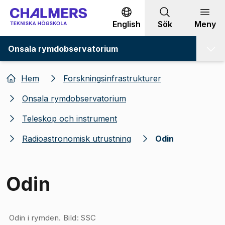
Gå till innehållet
English
Sök
Meny
Onsala rymdobservatorium
Hem
Forskningsinfrastrukturer
Onsala rymdobservatorium
Teleskop och instrument
Radioastronomisk utrustning
Odin
Odin
Bild 1 av 1
Odin i rymden. Bild: SSC