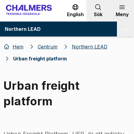
Gå till innehållet
English
Sök
Meny
Northern LEAD
Hem
Centrum
Northern LEAD
Urban freight platform
Urban freight
platform
Bild 1 av 1
Urban Freight Platform, UFP, är ett initiativ