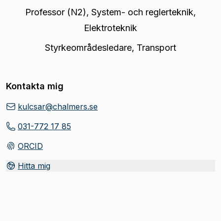
Professor (N2)
,
System- och reglerteknik,
Elektroteknik
Styrkeområdesledare
,
Transport
Kontakta mig
kulcsar@chalmers.se
031-772 17 85
ORCID
(
Öppnas i ny flik
)
Hitta mig