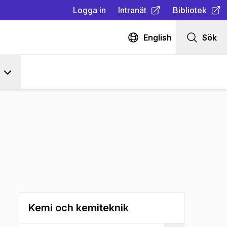
Logga in
Intranät
Bibliotek
(
Öppnas i ny flik
(
Öppnas i ny fl
)
English
Sök
Kemi och kemiteknik