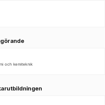
iggörande
mi och kemiteknik
skarutbildningen