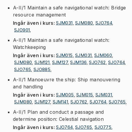
A-II/1 Maintain a safe navigational watch: Bridge
resource management
Ingår även i kurs
:
SJM031
,
SJM080
,
SJO764
,
SJO901
,
A-II/1 Maintain a safe navigational watch:
Watchkeeping
Ingår även i kurs
:
SJM015
,
SJM031
,
SJM060
,
SJM080
,
SJM121
,
SJM127
,
SJM136
,
SJO762
,
SJO764
,
SJO765
,
SJO885
,
A-II/1 Manoeuvre the ship: Ship manouvering
and handling
Ingår även i kurs
:
SJM005
,
SJM015
,
SJM031
,
SJM080
,
SJM127
,
SJM141
,
SJO762
,
SJO764
,
SJO765
,
A-II/1 Plan and conduct a passage and
determine position: Celestial navigation
Ingår även i kurs
:
SJO764
,
SJO765
,
SJO775
,