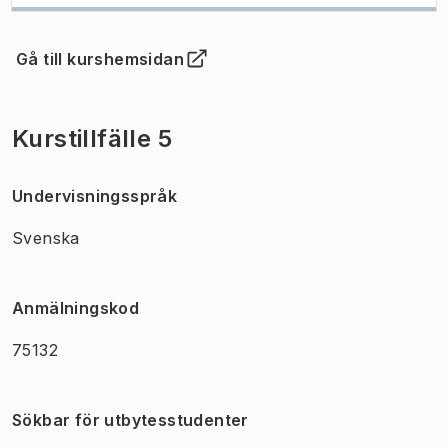
Gå till kurshemsidan
(
Öppnas i ny flik
)
Kurstillfälle 5
Undervisningsspråk
Svenska
Anmälningskod
75132
Sökbar för utbytesstudenter