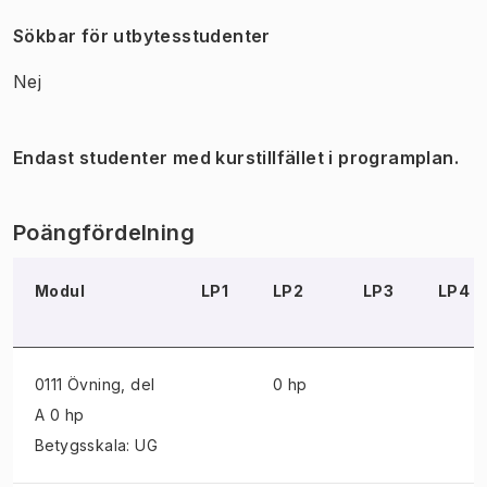
Sökbar för utbytesstudenter
Nej
Endast studenter med kurstillfället i programplan.
Poängfördelning
Modul
LP1
LP2
LP3
LP4
0111 Övning
, del
0 hp
A 0 hp
Betygsskala: UG