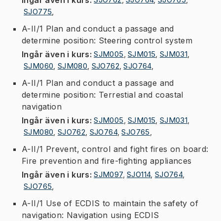
SJO775
,
A-II/1 Plan and conduct a passage and
determine position: Steering control system
Ingår även i kurs
:
SJM005
,
SJM015
,
SJM031
,
SJM060
,
SJM080
,
SJO762
,
SJO764
,
A-II/1 Plan and conduct a passage and
determine position: Terrestial and coastal
navigation
Ingår även i kurs
:
SJM005
,
SJM015
,
SJM031
,
SJM080
,
SJO762
,
SJO764
,
SJO765
,
A-II/1 Prevent, control and fight fires on board:
Fire prevention and fire-fighting appliances
Ingår även i kurs
:
SJM097
,
SJO114
,
SJO764
,
SJO765
,
A-II/1 Use of ECDIS to maintain the safety of
navigation: Navigation using ECDIS