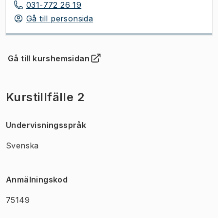
031-772 26 19
Gå till personsida
Gå till kurshemsidan
(
Öppnas i ny flik
)
Kurstillfälle 2
Undervisningsspråk
Svenska
Anmälningskod
75149