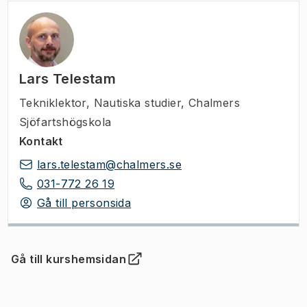
Lars Telestam
Tekniklektor
,
Nautiska studier, Chalmers
Sjöfartshögskola
Kontakt
lars.telestam@chalmers.se
031-772 26 19
Gå till personsida
Gå till kurshemsidan
(
Öppnas i ny flik
)