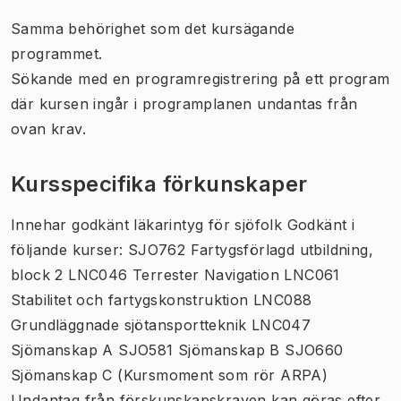
Samma behörighet som det kursägande
programmet.
Sökande med en programregistrering på ett program
där kursen ingår i programplanen undantas från
ovan krav.
Kursspecifika förkunskaper
Innehar godkänt läkarintyg för sjöfolk Godkänt i
följande kurser: SJO762 Fartygsförlagd utbildning,
block 2 LNC046 Terrester Navigation LNC061
Stabilitet och fartygskonstruktion LNC088
Grundläggnade sjötansportteknik LNC047
Sjömanskap A SJO581 Sjömanskap B SJO660
Sjömanskap C (Kursmoment som rör ARPA)
Undantag från förskunskapskraven kan göras efter