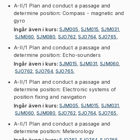
A-II/1 Plan and conduct a passage and
determine position: Compass - magnetic and
gyro
Ingår även i kurs
:
SJM005
,
SJM015
,
SJM031
,
SJM060
,
SJM080
,
SJO762
,
SJO764
,
SJO765
,
A-II/1 Plan and conduct a passage and
determine position: Echo-sounders
Ingår även i kurs
:
SJM015
,
SJM031
,
SJM060
,
SJO762
,
SJO764
,
SJO765
,
A-II/1 Plan and conduct a passage and
determine position: Electronic systems of
position fixing and navigation
Ingår även i kurs
:
SJM005
,
SJM015
,
SJM031
,
SJM060
,
SJM080
,
SJO762
,
SJO764
,
SJO765
,
A-II/1 Plan and conduct a passage and
determine position: Meteorology
Ingår även i kurs
:
SJO762
,
SJO764
,
SJO765
,