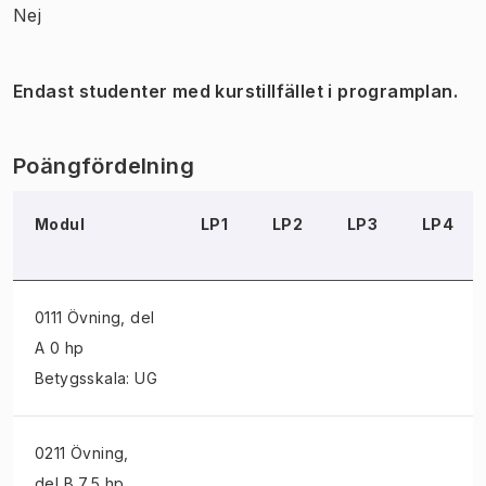
Nej
Endast studenter med kurstillfället i programplan.
Poängfördelning
Modul
LP1
LP2
LP3
LP4
0111 Övning
, del
A 0 hp
Betygsskala: UG
0211 Övning
,
del B 7,5 hp