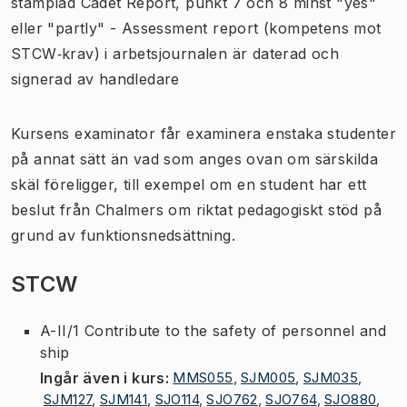
stämplad Cadet Report, punkt 7 och 8 minst "yes"
eller "partly" - Assessment report (kompetens mot
STCW‐krav) i arbetsjournalen är daterad och
signerad av handledare
Kursens examinator får examinera enstaka studenter
på annat sätt än vad som anges ovan om särskilda
skäl föreligger, till exempel om en student har ett
beslut från Chalmers om riktat pedagogiskt stöd på
grund av funktionsnedsättning.
STCW
A-II/1 Contribute to the safety of personnel and
ship
Ingår även i kurs
:
MMS055
,
SJM005
,
SJM035
,
SJM127
,
SJM141
,
SJO114
,
SJO762
,
SJO764
,
SJO880
,