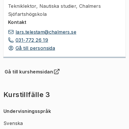
Tekniklektor
,
Nautiska studier, Chalmers
Sjöfartshögskola
Kontakt
lars.telestam@chalmers.se
031-772 26 19
Gå till personsida
Gå till kurshemsidan
(
Öppnas i ny flik
)
Kurstillfälle 3
Undervisningsspråk
Svenska