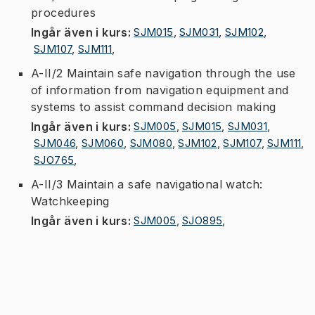
procedures
Ingår även i kurs
:
SJM015
,
SJM031
,
SJM102
,
SJM107
,
SJM111
,
A-II/2 Maintain safe navigation through the use
of information from navigation equipment and
systems to assist command decision making
Ingår även i kurs
:
SJM005
,
SJM015
,
SJM031
,
SJM046
,
SJM060
,
SJM080
,
SJM102
,
SJM107
,
SJM111
,
SJO765
,
A-II/3 Maintain a safe navigational watch:
Watchkeeping
Ingår även i kurs
:
SJM005
,
SJO895
,