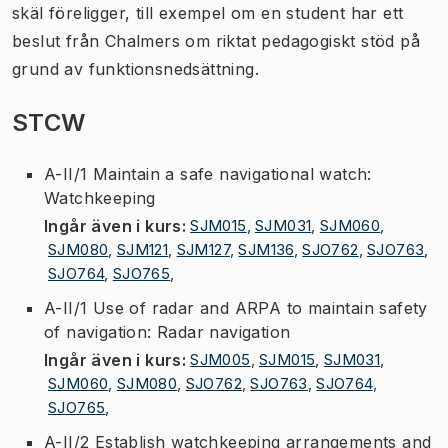
skäl föreligger, till exempel om en student har ett
beslut från Chalmers om riktat pedagogiskt stöd på
grund av funktionsnedsättning.
STCW
A-II/1 Maintain a safe navigational watch:
Watchkeeping
Ingår även i kurs
:
SJM015
,
SJM031
,
SJM060
,
SJM080
,
SJM121
,
SJM127
,
SJM136
,
SJO762
,
SJO763
,
SJO764
,
SJO765
,
A-II/1 Use of radar and ARPA to maintain safety
of navigation: Radar navigation
Ingår även i kurs
:
SJM005
,
SJM015
,
SJM031
,
SJM060
,
SJM080
,
SJO762
,
SJO763
,
SJO764
,
SJO765
,
A-II/2 Establish watchkeeping arrangements and