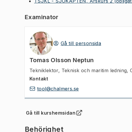
TSJKL - SJÖKAPTEN, Årskurs 2
(obligat
Examinator
Gå till personsida
Tomas Olsson Neptun
Tekniklektor
,
Teknisk och maritim ledning,
Kontakt
tool@chalmers.se
Gå till kurshemsidan
(
Öppnas i ny flik
)
Behörighet