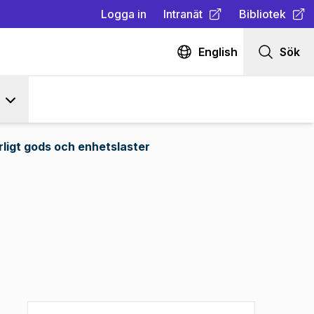
Logga in
Intranät
Bibliotek
(
Öppnas i ny flik
(
Öppnas i ny fl
)
English
Sök
rligt gods och enhetslaster