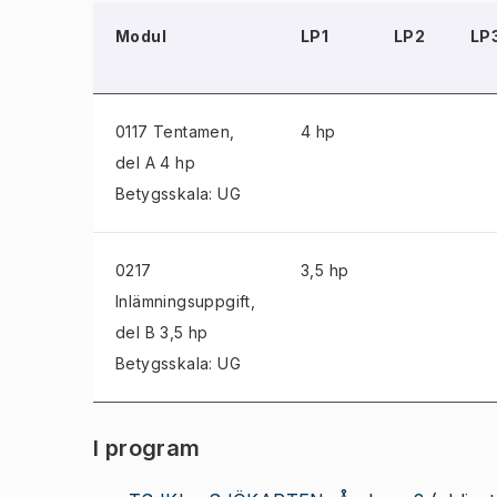
Modul
LP1
LP2
LP
0117 Tentamen
,
4 hp
del A 4 hp
Betygsskala: UG
0217
3,5 hp
Inlämningsuppgift
,
del B 3,5 hp
Betygsskala: UG
I program