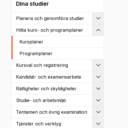
Dina studier
Planera och genomföra studier
Utvidga
Hitta kurs- och programplaner
Kollapsa
Kursplaner
Programplaner
Kursval och registrering
Utvidga
Kandidat- och examensarbete
Utvidga
Rättigheter och skyldigheter
Utvidga
Studie- och arbetsmiljö
Utvidga
Tentamen och övrig examination
Utvidga
Tjänster och verktyg
Utvidga