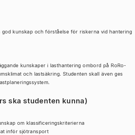
n god kunskap och förståelse för riskerna vid hantering
läggande kunskaper i lasthantering ombord på RoRo-
umsklimat och lastsäkring. Studenten skall även ges
astplaneringssystem.
urs ska studenten kunna)
unskap om klassificeringskriterierna
at inför sjötransport