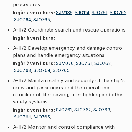
procedures
Ingår även i kurs
:
SJM136
,
SJO114
,
SJO761
,
SJO762
,
SJO764
,
SJO765
,
A-II/2 Coordinate search and rescue operations
Ingår även i kurs
:
A-II/2 Develop emergency and damage control
plans and handle emergency situations
Ingår även i kurs
:
SJM076
,
SJO761
,
SJO762
,
SJO763
,
SJO764
,
SJO765
,
A-II/2 Maintain safety and security of the ship's
crew and passengers and the operational
condition of life- saving, fire- fighting and other
safety systems
Ingår även i kurs
:
SJO761
,
SJO762
,
SJO763
,
SJO764
,
SJO765
,
A-II/2 Monitor and control compliance with