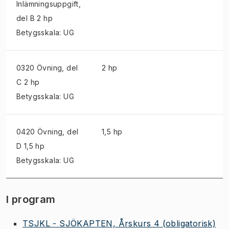
Inlämningsuppgift
,
del B 2 hp
Betygsskala: UG
0320 Övning
, del
2 hp
C 2 hp
Betygsskala: UG
0420 Övning
, del
1,5 hp
D 1,5 hp
Betygsskala: UG
I program
TSJKL - SJÖKAPTEN, Årskurs 4
(obligatorisk)