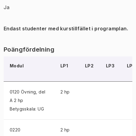
Ja
Endast studenter med kurstillfället i programplan.
Poängfördelning
Modul
LP1
LP2
LP3
LP4
0120 Övning
, del
2 hp
A 2 hp
Betygsskala: UG
0220
2 hp