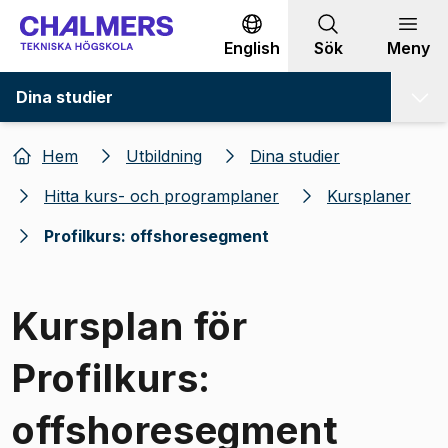
Gå till innehållet
English
Sök
Meny
Dina studier
Hem
Utbildning
Dina studier
Hitta kurs- och programplaner
Kursplaner
Profilkurs: offshoresegment
Kursplan för
Profilkurs:
offshoresegment