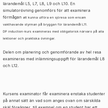
lärandemål L5, L7, L8, L9 och L10. En
simulatorövning genomförs för att examinera
förmågan
att kunna utföra en sjöresa som ensam
vakthavande styrman på bryggan för lärandemål L11.
DP induction-kurs examineras med obligatorisk närvaro på alla
lektioner och praktiska övningar.
Delen om planering och genomförande av hel resa
examineras med inlämningsuppgift för lärandemål L8
och L12.
Kursens examinator får examinera enstaka studenter
på annat sätt än vad som anges ovan om särskilda
skäl föreligger, till exempel om en student har ett