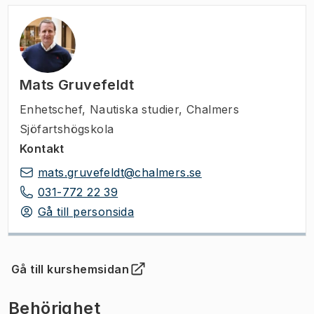
Mats Gruvefeldt
Enhetschef
,
Nautiska studier, Chalmers
Sjöfartshögskola
Kontakt
mats.gruvefeldt@chalmers.se
031-772 22 39
Gå till personsida
Gå till kurshemsidan
(
Öppnas i ny flik
)
Behörighet