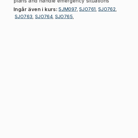
plans and handle emergency situations
Ingår även i kurs
:
SJM097
,
SJO761
,
SJO762
,
SJO763
,
SJO764
,
SJO765
,