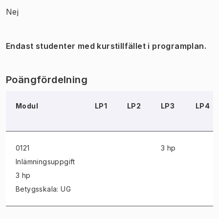
Nej
Endast studenter med kurstillfället i programplan.
Poängfördelning
Modul
LP1
LP2
LP3
LP4
0121
3 hp
Inlämningsuppgift
3 hp
Betygsskala: UG