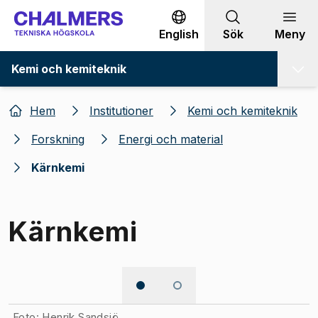
Gå till innehållet
English
Sök
Meny
Kemi och kemiteknik
Hem
Institutioner
Kemi och kemiteknik
Forskning
Energi och material
Kärnkemi
Kärnkemi
Bild 1 av 2
Foto: Henrik Sandsjö