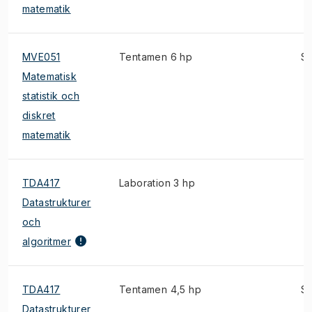
matematik
MVE051
Tentamen 6 hp
S
Matematisk
statistik och
diskret
matematik
TDA417
Laboration 3 hp
Datastrukturer
och
algoritmer
TDA417
Tentamen 4,5 hp
S
Datastrukturer