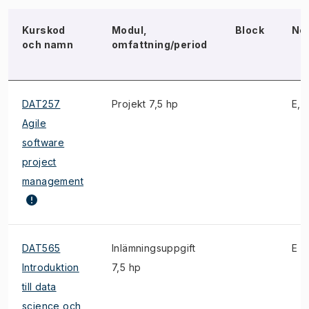
Kurskod
Modul,
Block
No
och namn
omfattning/period
DAT257
Projekt 7,5 hp
E, 
Agile
software
project
management
DAT565
Inlämningsuppgift
E
Introduktion
7,5 hp
till data
science och