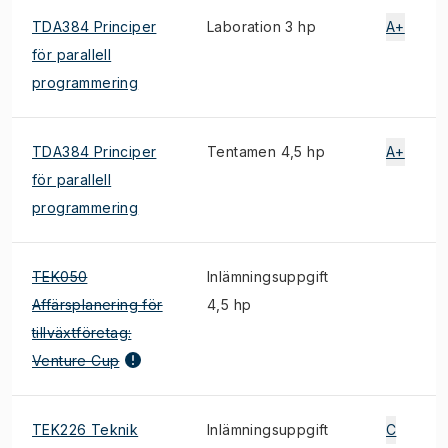
TDA384 Principer
Laboration 3 hp
A+
för parallell
programmering
TDA384 Principer
Tentamen 4,5 hp
A+
för parallell
programmering
TEK050
Inlämningsuppgift
Affärsplanering för
4,5 hp
tillväxtföretag:
Venture Cup
TEK226 Teknik
Inlämningsuppgift
C