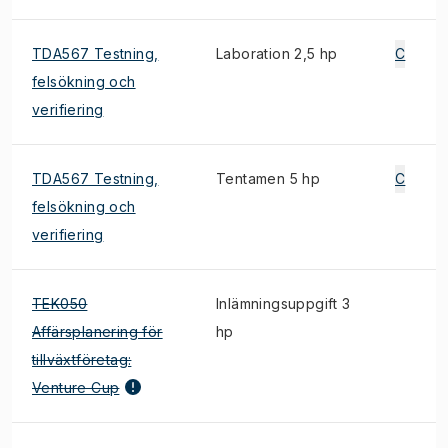
TDA567 Testning,
Laboration 2,5 hp
C
felsökning och
verifiering
TDA567 Testning,
Tentamen 5 hp
C
felsökning och
verifiering
TEK050
Inlämningsuppgift 3
Affärsplanering för
hp
tillväxtföretag:
Venture Cup