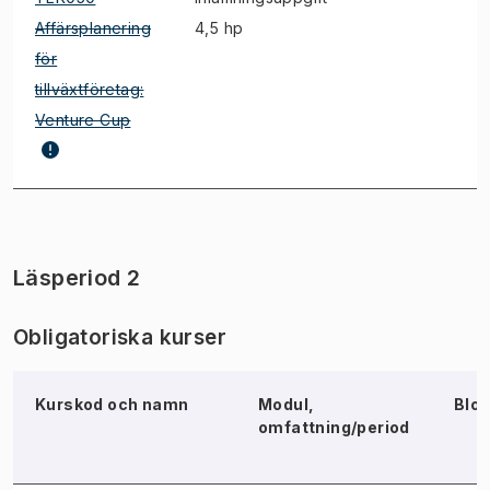
Affärsplanering
4,5 hp
för
tillväxtföretag:
Venture Cup
Läsperiod 2
Obligatoriska kurser
Kurskod och namn
Modul,
Blo
omfattning/period