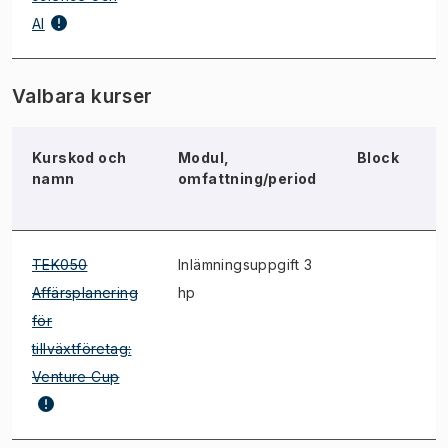
AI
Valbara kurser
Kurskod och
Modul,
Block
namn
omfattning/period
TEK050
Inlämningsuppgift 3
*
Affärsplanering
hp
för
tillväxtföretag:
Venture Cup