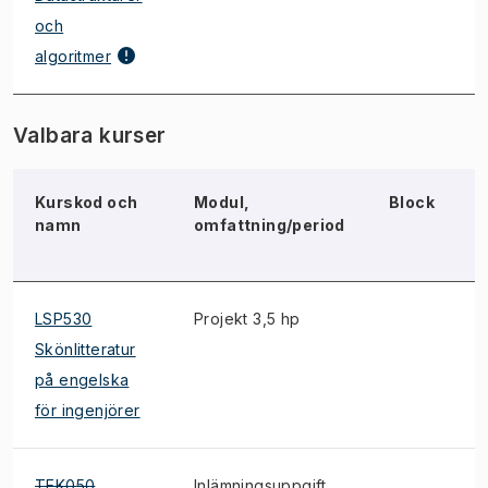
och
algoritmer
Valbara kurser
Kurskod och
Modul,
Block
namn
omfattning/period
LSP530
Projekt 3,5 hp
*
Skönlitteratur
på engelska
för ingenjörer
TEK050
Inlämningsuppgift
*