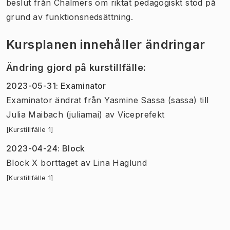
beslut från Chalmers om riktat pedagogiskt stöd på
grund av funktionsnedsättning.
Kursplanen innehåller ändringar
Ändring gjord på kurstillfälle
:
2023-05-31
:
Examinator
Examinator
ändrat
från
Yasmine Sassa (sassa)
till
Julia Maibach (juliamai)
av
Viceprefekt
[Kurstillfälle 1]
2023-04-24
:
Block
Block X borttaget
av
Lina Haglund
[Kurstillfälle 1]