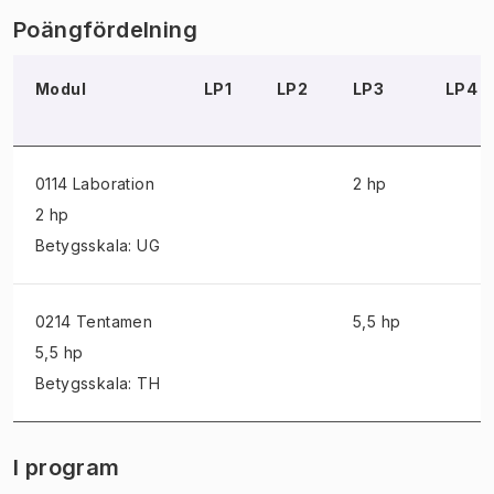
Poängfördelning
Modul
LP1
LP2
LP3
LP4
0114 Laboration
2 hp
2 hp
Betygsskala: UG
0214 Tentamen
5,5 hp
5,5 hp
Betygsskala: TH
I program