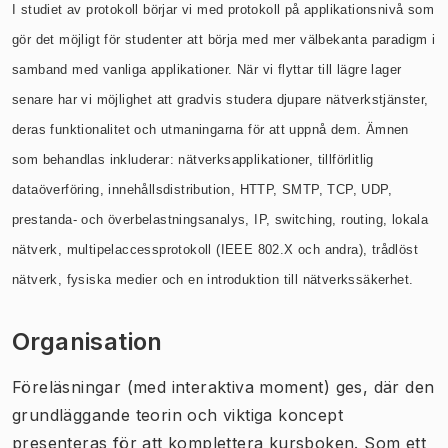
I studiet av protokoll börjar vi med protokoll på applikationsnivå som
gör det möjligt för studenter att börja med mer välbekanta paradigm i
samband med vanliga applikationer. När vi flyttar till lägre lager
senare har vi möjlighet att gradvis studera djupare nätverkstjänster,
deras funktionalitet och utmaningarna för att uppnå dem. Ämnen
som behandlas inkluderar: nätverksapplikationer, tillförlitlig
dataöverföring, innehållsdistribution, HTTP, SMTP, TCP, UDP,
prestanda- och överbelastningsanalys, IP, switching, routing, lokala
nätverk, multipelaccessprotokoll (IEEE 802.X och andra), trådlöst
nätverk, fysiska medier och en introduktion till nätverkssäkerhet.
Organisation
Föreläsningar (med interaktiva moment) ges, där den
grundläggande teorin och viktiga koncept
presenteras för att komplettera kursboken. Som ett