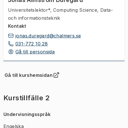
Universitetslektor*
,
Computing Science, Data-
och informationsteknik
Kontakt
jonas.duregard@chalmers.se
031-772 10 28
Gå till personsida
Gå till kurshemsidan
(
Öppnas i ny flik
)
Kurstillfälle 2
Undervisningsspråk
Engelska