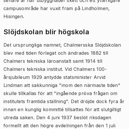
senare år har utbyggnader skett och ett ytterligare
campusområde har vuxit fram på Lindholmen,
Hisingen.
Slöjdskolan blir högskola
Det ursprungliga namnet, Chalmersska Slöjdskolan
blev med tiden förlegat och ändrades 1882 till
Chalmers tekniska läroanstalt samt 1914 till
Chalmers tekniska institut. Vid Chalmers 100-
årsjubileum 1929 antydde statsminister Arvid
Lindman att sakkunniga "inom den närmaste tiden"
skulle tillkallas för att "ingående pröva frågan om
institutets framtida ställning". Det dröjde dock fyra år
innan en kunglig kommitté tillsattes för att slutgiltigt
utreda saken. Den 4 juni 1937 beslöt riksdagen
formellt att den högre avdelningen från den 1 juli