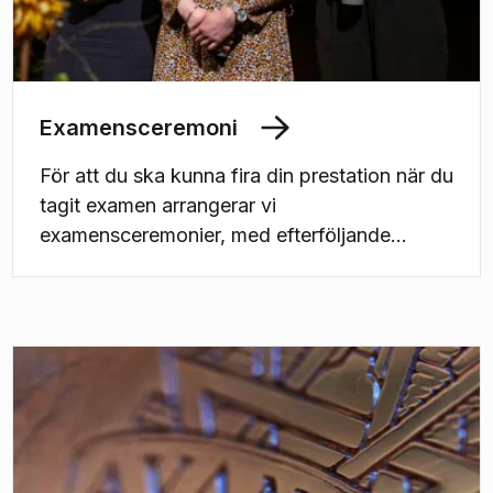
Examensceremoni
För att du ska kunna fira din prestation när du
tagit examen arrangerar vi
examensceremonier, med efterföljande
examensmiddag, för att hylla
nyutexaminerade arkitekter, sjökaptener,
sjöingenjörer, civilingenjörer,
högskoleingenjörer, teknologie magistrar,
teknologie masters, ämneslärare och även
kandidater inom de program som avslutas
med en kandidatexamen. Under middagen
erbjuder vi ett begränsat antal platser med