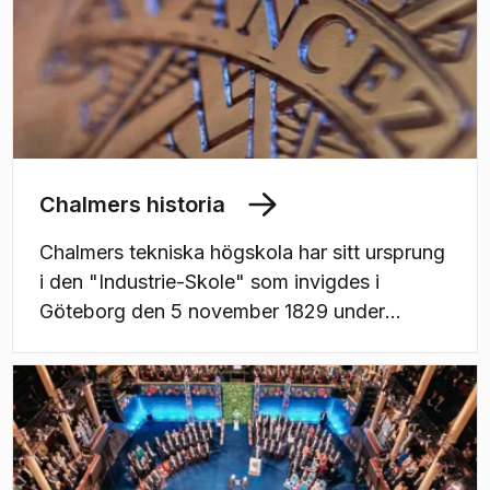
lugnare sittning
Chalmers historia
Chalmers tekniska högskola har sitt ursprung
i den "Industrie-Skole" som invigdes i
Göteborg den 5 november 1829 under
namnet "Chalmersska Slöjdskolan" - helt
bekostad av medel som testamenterats av
William Chalmers, direktör i svenska
Ostindiska kompaniet.