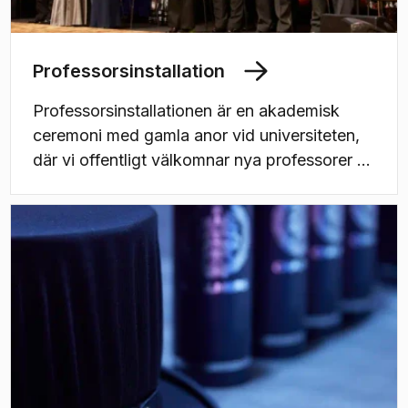
Professorsinstallation
Professorsinstallationen är en akademisk
ceremoni med gamla anor vid universiteten,
där vi offentligt välkomnar nya professorer –
lärosätets främsta företrädare för de olika
vetenskapliga ämnesområdena. Ceremonin
synliggör också deras forskningsprofiler för
kollegor och allmänhet och sprider därmed
information om vilka ämnesområden som
finns och utvecklas vid Chalmers.