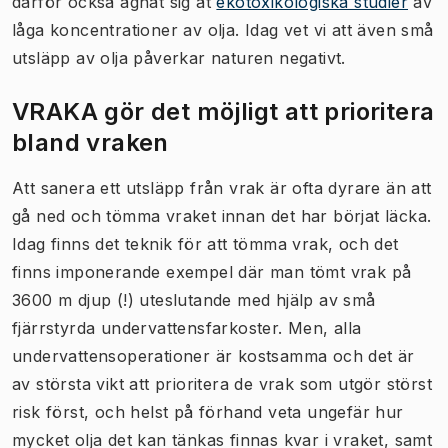
därför också ägnat sig åt
ekotoxikologiska studier
av
låga koncentrationer av olja. Idag vet vi att även små
utsläpp av olja påverkar naturen negativt.
VRAKA gör det möjligt att prioritera
bland vraken
Att sanera ett utsläpp från vrak är ofta dyrare än att
gå ned och tömma vraket innan det har börjat läcka.
Idag finns det teknik för att tömma vrak, och det
finns imponerande exempel där man tömt vrak på
3600 m djup (!) uteslutande med hjälp av små
fjärrstyrda undervattensfarkoster. Men, alla
undervattensoperationer är kostsamma och det är
av största vikt att prioritera de vrak som utgör störst
risk först, och helst på förhand veta ungefär hur
mycket olja det kan tänkas finnas kvar i vraket, samt