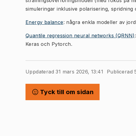
strålningsöverföringsmodell (med fokus på m
simuleringar inklusive polarisering, spridni
Energy balance
: några enkla modeller av jord
Quantile regression neural networks (QRNN)
Keras och Pytorch.
Uppdaterad 31 mars 2026, 13:41
Publicerad 
Tyck till om sidan