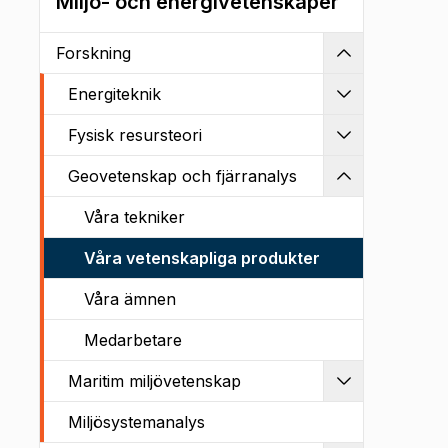
Miljö- och energivetenskaper
Forskning
Kollapsa
Energiteknik
Utvidga
Fysisk resursteori
Utvidga
Geovetenskap och fjärranalys
Kollapsa
Våra tekniker
Våra vetenskapliga produkter
Våra ämnen
Medarbetare
Maritim miljövetenskap
Utvidga
Miljösystemanalys