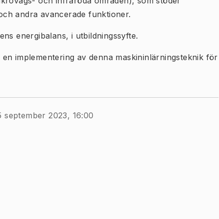
ikrovågs- och infraröda områden), som stöder
ng och andra avancerade funktioner.
ens energibalans, i utbildningssyfte.
: en implementering av denna maskininlärningsteknik för
5 september 2023, 16:00