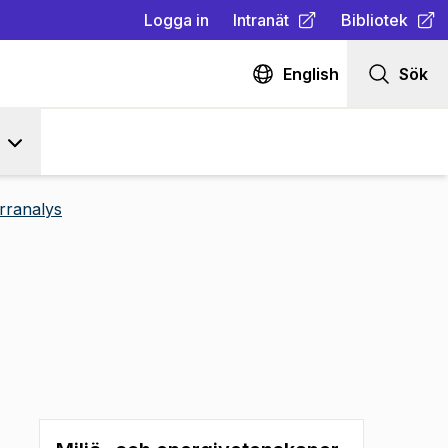
Logga in
Intranät
Bibliotek
(
Öppnas i ny flik
(
Öppnas i ny fl
)
English
Sök
rranalys