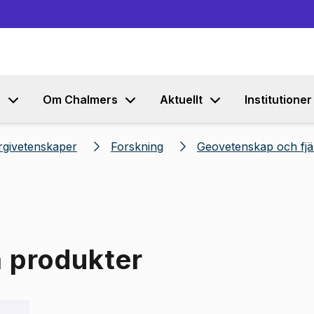
Gå till innehållet
s
Om Chalmers
Aktuellt
Institutioner
rgivetenskaper
Forskning
Geovetenskap och fjä
a produkter