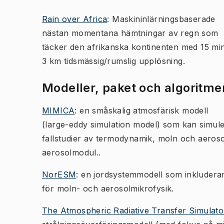
Rain over Africa
: Maskininlärningsbaserade
nästan momentana hämtningar av regn som
täcker den afrikanska kontinenten med 15 min
3 km tidsmässig/rumslig upplösning.
Modeller, paket och algoritme
MIMICA
: en småskalig atmosfärisk modell
(large-eddy simulation model) som kan simul
fallstudier av termodynamik, moln och aeroso
aerosolmodul..
NorESM
: en jordsystemmodell som inkluderar 
för moln- och aerosolmikrofysik.
The Atmospheric Radiative Transfer Simulat