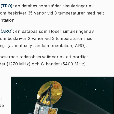
 (TRO)
: en databas som stöder simuleringar av
som beskriver 35 vanor vid 3 temperaturer med helt
ntation.
 (ARO)
: en databas som stöder simuleringar av
som beskriver 2 vanor vid 3 temperaturer med
ng, (azimuthally random orientation, ARO).
baserade radarobservationer av ett nordligt
det (1270 MHz) och C-bandet (5400 MHz).
 i
de