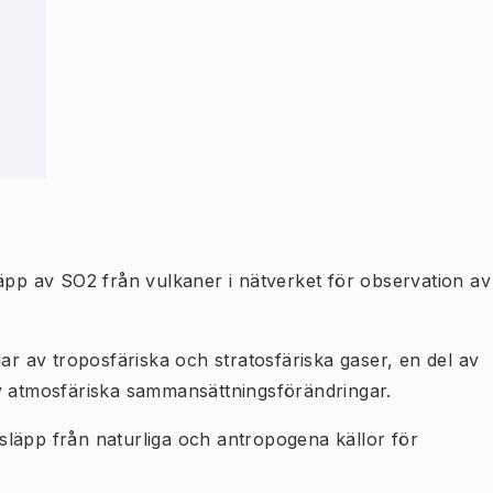
släpp av SO2 från vulkaner i nätverket för observation av
r av troposfäriska och stratosfäriska gaser, en del av
av atmosfäriska sammansättningsförändringar.
tsläpp från naturliga och antropogena källor för