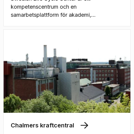
kompetenscentrum och en
samarbetsplattform för akademi,
forskningsinstitut, industri och statliga
myndigheter. Centrumet främjar
kompetensuppbyggnad och kunskapsutbyte
för att utveckla och tillämpa livscykelfältet.
Chalmers kraftcentral