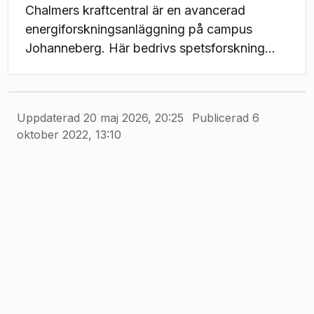
Chalmers kraftcentral är en avancerad
energiforskningsanläggning på campus
Johanneberg. Här bedrivs spetsforskning
inom förbränning och förgasning av
biomassa i en storskalig forskningspanna
samt flamförbränning och
Uppdaterad 20 maj 2026, 20:25
Publicerad 6
koldioxidinfångning.
oktober 2022, 13:10