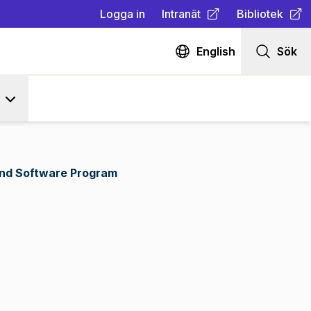
Logga in
Intranät
Bibliotek
(
Öppnas i ny flik
(
Öppnas i ny fl
)
English
Sök
nd Software Program