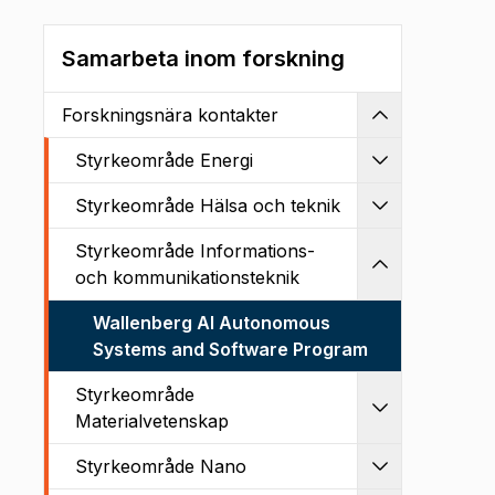
Samarbeta inom forskning
Forskningsnära kontakter
Kollapsa
Styrkeområde Energi
Utvidga
Styrkeområde Hälsa och teknik
Utvidga
Styrkeområde Informations-
Kollapsa
och kommunikationsteknik
Wallenberg AI Autonomous
Systems and Software Program
Styrkeområde
Utvidga
Materialvetenskap
Styrkeområde Nano
Utvidga