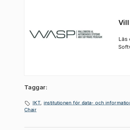
Vil
(
Öppnas i ny flik
)
Läs 
Sof
Taggar:
IKT
institutionen för data- och informati
Chair