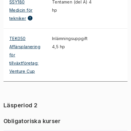
SSY180
Tentamen (del A) 4
Medicin för
hp
tekniker
TEK050
Inlämningsuppgift
*
Affärsplanering
4,5 hp
för
tillväxtföretag:
Venture Cup
Läsperiod 2
Obligatoriska kurser