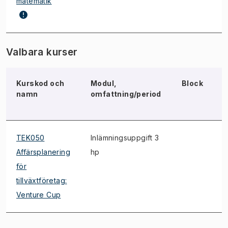
matematik
Valbara kurser
Kurskod och
Modul,
Block
namn
omfattning/period
TEK050
Inlämningsuppgift 3
*
Affärsplanering
hp
för
tillväxtföretag:
Venture Cup