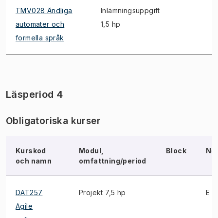
TMV028 Ändliga
Inlämningsuppgift
automater och
1,5 hp
formella språk
Läsperiod 4
Obligatoriska kurser
Kurskod
Modul,
Block
No
och namn
omfattning/period
DAT257
Projekt 7,5 hp
E
Agile