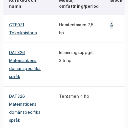
Kurskod och
Modul,
Block
namn
omfattning/period
CTE031
Hemtentamen 7,5
A
Teknikhistoria
hp
DAT326
Inlämningsuppgift
Matematikens
3,5 hp
domänspecifika
språk
DAT326
Tentamen 4 hp
Matematikens
domänspecifika
språk