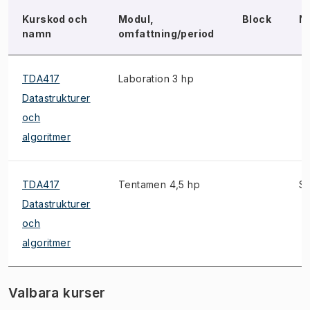
Kurskod och
Modul,
Block
N
namn
omfattning/period
TDA417
Laboration 3 hp
Datastrukturer
och
algoritmer
TDA417
Tentamen 4,5 hp
S
Datastrukturer
och
algoritmer
Valbara kurser