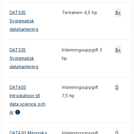
DAT335
Tentamen 4,5 hp
B+
Systematisk
datahantering
DAT335
Inlämningsuppgift 3
B+
Systematisk
hp
datahantering
DAT405
Inlämningsuppgift
D
Introduktion till
7,5 hp
data science och
AI
DAT420 Människa
Inlämningsuppgift
D