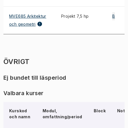
MVE685 Arkitektur
Projekt 7,5 hp
B
och geometri
ÖVRIGT
Ej bundet till läsperiod
Valbara kurser
Kurskod
Modul,
Block
Not
och namn
omfattning/period