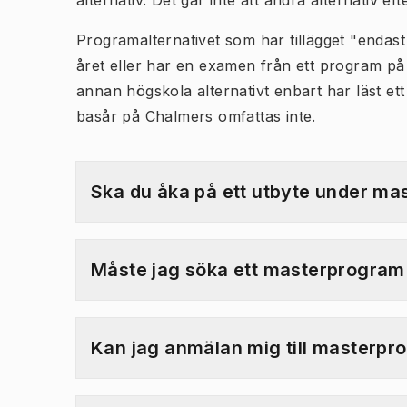
alternativ. Det går inte att ändra alternativ ef
Programalternativet som har tillägget "endas
året eller har en examen från ett program p
annan högskola alternativt enbart har läst ett
basår på Chalmers omfattas inte.
Ska du åka på ett utbyte under m
Måste jag söka ett masterprogram i
Kan jag anmälan mig till masterpro