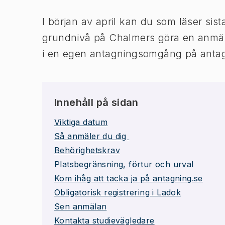
I början av april kan du som läser sis
grundnivå på Chalmers göra en anmäla
i en egen antagningsomgång på antag
Innehåll på sidan
Viktiga datum
Så anmäler du dig
Behörighetskrav
Platsbegränsning, förtur och urval
Kom ihåg att tacka ja på antagning.se
Obligatorisk registrering i Ladok
Sen anmälan
Kontakta studievägledare