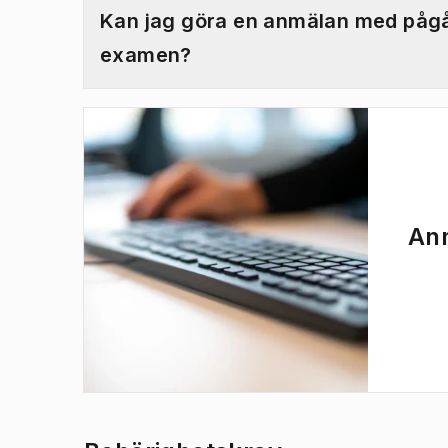
Kan jag göra en anmälan med pågå
examen?
Anm
(
Öppnas i ny flik
)