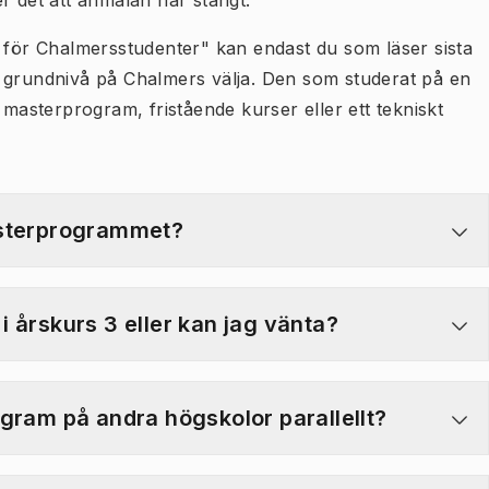
ter det att anmälan har stängt.
t för Chalmersstudenter" kan endast du som läser sista
å grundnivå på Chalmers välja. Den som studerat på en
 masterprogram, fristående kurser eller ett tekniskt
asterprogrammet?
 årskurs 3 eller kan jag vänta?
gram på andra högskolor parallellt?