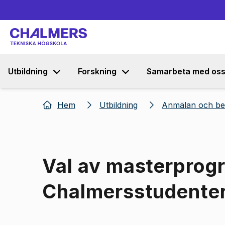
Utbildning
Forskning
Samarbeta med os
Hem
Utbildning
Anmälan och be
Val av masterprog
Chalmersstudente
Bild 1 av 1