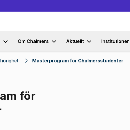
Gå till innehållet
s
Om Chalmers
Aktuellt
Institutioner
hörighet
Masterprogram för Chalmersstudenter
ram för
r