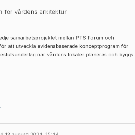
 för vårdens arkitektur
 tredje samarbetsprojektet mellan PTS Forum och
för att utveckla evidensbaserade konceptprogram för
 beslutsunderlag när vårdens lokaler planeras och byggs.
r
d 13 augusti 2024, 15:44