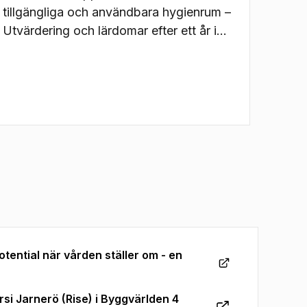
tillgängliga och användbara hygienrum –
Utvärdering och lärdomar efter ett år i
drift”. En utvärdering och
sammanställning av erfarenheter av ett
konceptrum från Ersta nya sjukhus där
det använts sedan 2023.
tential när vården ställer om - en
si Jarnerö (Rise) i Byggvärlden 4