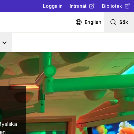
Logga in
Intranät
Bibliotek
(
Öppnas i ny flik
(
Öppnas i ny fl
)
English
Sök
fysiska
 en