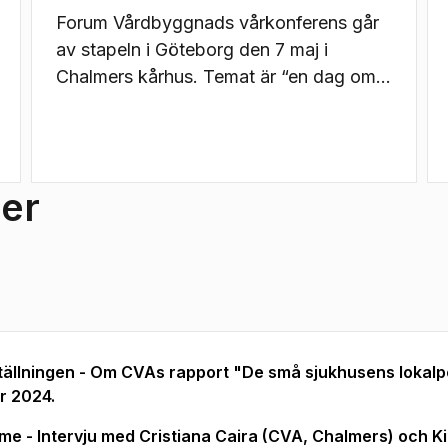
Forum Vårdbyggnads vårkonferens går
av stapeln i Göteborg den 7 maj i
Chalmers kårhus. Temat är “en dag om
klimat och miljö i vårdbyggnader”.
er
ställningen - Om CVAs rapport "De små sjukhusens lokalpo
r 2024.
e - Intervju med Cristiana Caira (CVA, Chalmers) och Kir