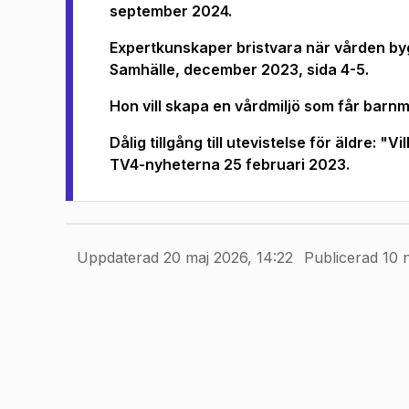
(
Öppnas i ny flik
)
september 2024.
Expertkunskaper bristvara när vården by
(
Öppnas i ny flik
)
Samhälle, december 2023, sida 4-5.
Hon vill skapa en vårdmiljö som får barn
(
Öppnas i ny flik
)
Dålig tillgång till utevistelse för äldre: 
(
Öppnas i ny flik
)
TV4-nyheterna 25 februari 2023.
Uppdaterad 20 maj 2026, 14:22
Publicerad 10 