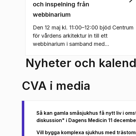
och inspelning från
webbinarium
Den 12 maj kl. 11:00–12:00 bjöd Centrum
för vårdens arkitektur in till ett
webbinarium i samband med
publiceringen av rapporten Robusta
Nyheter och kalend
utemiljöer vid sjukhusentréer – mål,
synergieffekter och utformning.
Rapporten har tagits fram i samarbete
CVA i media
mellan CVA och PTS.
Så kan gamla småsjukhus få nytt liv i om
(
Öppnas i ny flik
)
diskussion" i Dagens Medicin 11 decembe
Vill bygga komplexa sjukhus med trästomm